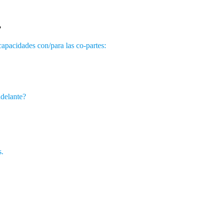
?
capacidades con/para las co-partes:
adelante?
s.