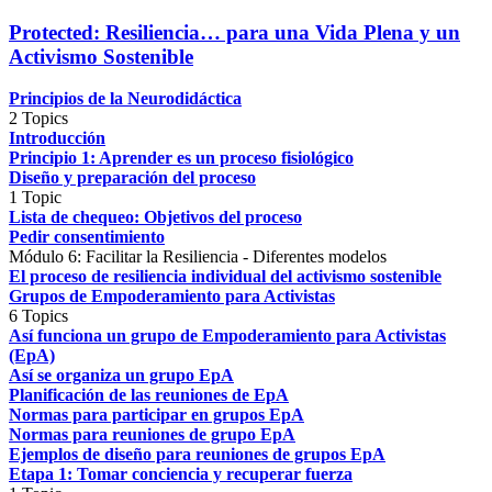
Protected: Resiliencia… para una Vida Plena y un
Activismo Sostenible
Principios de la Neurodidáctica
2 Topics
Introducción
Principio 1: Aprender es un proceso fisiológico
Diseño y preparación del proceso
1 Topic
Lista de chequeo: Objetivos del proceso
Pedir consentimiento
Módulo 6: Facilitar la Resiliencia - Diferentes modelos
El proceso de resiliencia individual del activismo sostenible
Grupos de Empoderamiento para Activistas
6 Topics
Así funciona un grupo de Empoderamiento para Activistas
(EpA)
Así se organiza un grupo EpA
Planificación de las reuniones de EpA
Normas para participar en grupos EpA
Normas para reuniones de grupo EpA
Ejemplos de diseño para reuniones de grupos EpA
Etapa 1: Tomar conciencia y recuperar fuerza