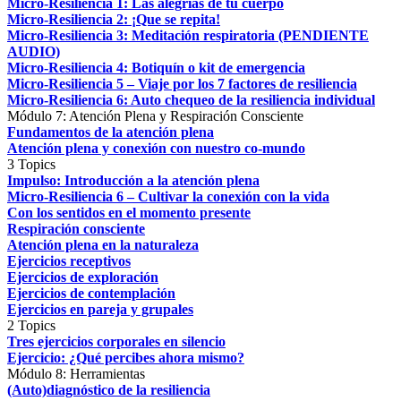
Micro-Resiliencia 1: Las alegrías de tu cuerpo
Micro-Resiliencia 2: ¡Que se repita!
Micro-Resiliencia 3: Meditación respiratoria (PENDIENTE
AUDIO)
Micro-Resiliencia 4: Botiquín o kit de emergencia
Micro-Resiliencia 5 – Viaje por los 7 factores de resiliencia
Micro-Resiliencia 6: Auto chequeo de la resiliencia individual
Módulo 7: Atención Plena y Respiración Consciente
Fundamentos de la atención plena
Atención plena y conexión con nuestro co-mundo
3 Topics
Impulso: Introducción a la atención plena
Micro-Resiliencia 6 – Cultivar la conexión con la vida
Con los sentidos en el momento presente
Respiración consciente
Atención plena en la naturaleza
Ejercicios receptivos
Ejercicios de exploración
Ejercicios de contemplación
Ejercicios en pareja y grupales
2 Topics
Tres ejercicios corporales en silencio
Ejercicio: ¿Qué percibes ahora mismo?
Módulo 8: Herramientas
(Auto)diagnóstico de la resiliencia