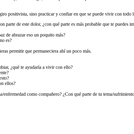
iro positivista, sino practicar y confiar en que se puede vivir con todo 
con parte de este dolor, ¿con qué parte es más probable que te puedes i
paz de abrazar eso un poquito más?
omo es?
eras permitir que permaneciera ahí un poco más.
iar, ¿qué te ayudaría a vivir con ello?
ente?
esto?
n ellos?
ema/enfermedad como compañero? ¿Con qué parte de tu tema/sufrimiento