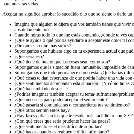
para nuestras vidas.
Aceptar no significa aprobar lo sucedido o lo que se siente o darle un g
Imagina que alguien te dijera que vos también tienes que vivir 
absolutamente no?
Cuando miras todo lo que me estás contando, ¿dónde te ves ca
¿Qué te ayuda o qué podría ayudarte a aceptar este dolor tal c
¿De qué es lo que más sufres?
Supongamos que hubiera algo en tu experiencia actual que pudi
¿Que sería eso?
¿Qué tiene de bueno que las cosas sean como son?
Supongamos que la situación fuera inmutable, imposible de camb
Supongamos que todo permanece como está. ¿Qué harías difer
¿Qué cosas te dan esperanza de que podría haber una vida con 
¿Qué sentimientos acompañan esta situación? ¿Y cómo lidias co
¿Qué ha cambiado desde…?
¿Podrías imaginar también aceptar tu tema/ sufrimiento/probl
¿Qué necesitas para poder aceptar el sentimiento?
¿Qué pasaría si comunicaras o compartieras tus sentimientos?
¿Qué otros sentimientos hay?
¿Hay fases o días en los que te resulta más fácil lidiar con XY?
¿Con qué crees que sería prudente hacer las paces?
¿Qué sentimiento es el más difícil de soportar?
¿Qué haces cuando es realmente difícil afrontarlo?