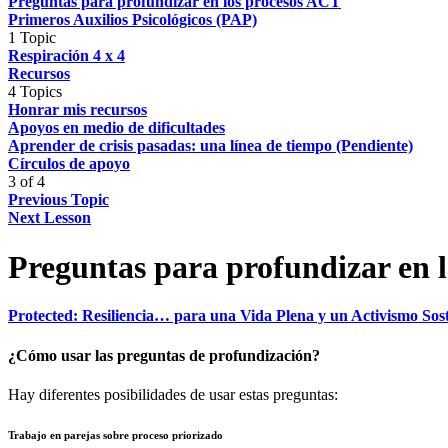
Preguntas para profundizar en los procesos ACT
Primeros Auxilios Psicológicos (PAP)
1 Topic
Respiración 4 x 4
Recursos
4 Topics
Honrar mis recursos
Apoyos en medio de dificultades
Aprender de crisis pasadas: una línea de tiempo (Pendiente)
Círculos de apoyo
3 of 4
Previous Topic
Next Lesson
Preguntas para profundizar en 
Protected: Resiliencia… para una Vida Plena y un Activismo Sos
¿Cómo usar las preguntas de profundización?
Hay diferentes posibilidades de usar estas preguntas:
Trabajo en parejas sobre proceso priorizado