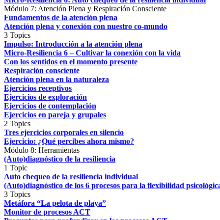
Módulo 7: Atención Plena y Respiración Consciente
Fundamentos de la atención plena
Atención plena y conexión con nuestro co-mundo
3 Topics
Impulso: Introducción a la atención plena
Micro-Resiliencia 6 – Cultivar la conexión con la vida
Con los sentidos en el momento presente
Respiración consciente
Atención plena en la naturaleza
Ejercicios receptivos
Ejercicios de exploración
Ejercicios de contemplación
Ejercicios en pareja y grupales
2 Topics
Tres ejercicios corporales en silencio
Ejercicio: ¿Qué percibes ahora mismo?
Módulo 8: Herramientas
(Auto)diagnóstico de la resiliencia
1 Topic
Auto chequeo de la resiliencia individual
(Auto)diagnóstico de los 6 procesos para la flexibilidad psicológi
3 Topics
Metáfora “La pelota de playa”
Monitor de procesos ACT