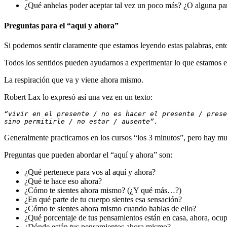
¿Qué anhelas poder aceptar tal vez un poco más? ¿O alguna par
Preguntas para el “aquí y ahora”
Si podemos sentir claramente que estamos leyendo estas palabras, en
Todos los sentidos pueden ayudarnos a experimentar lo que estamos 
La respiración que va y viene ahora mismo.
Robert Lax lo expresó así una vez en un texto:
“vivir en el presente / no es hacer el presente / prese
sino permitirle / no estar / ausente”.
Generalmente practicamos en los cursos “los 3 minutos”, pero hay muc
Preguntas que pueden abordar el “aquí y ahora” son:
¿Qué pertenece para vos al aquí y ahora?
¿Qué te hace eso ahora?
¿Cómo te sientes ahora mismo? (¿Y qué más…?)
¿En qué parte de tu cuerpo sientes esa sensación?
¿Cómo te sientes ahora mismo cuando hablas de ello?
¿Qué porcentaje de tus pensamientos están en casa, ahora, ocup
¿Dónde están tus pensamientos ahora mismo?