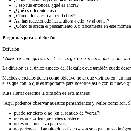
…eso fue entonces, ¿qué es ahora?
¿Qué es diferente hoy?
¿Cómo afecta esto a tu vida hoy?
Así has reaccionado hasta ahora a ello, ¿y ahora…?
¿Cómo te afecta el pensamiento XY físicamente en este momen
Preguntas para la defusión
Defusión.
“Come lo que quieras.
Y si alguien intenta darte un ser
La difusión es el único aspecto del Hexaflex que también puede descri
Muchos ejercicios tienen como objetivo notar que vivimos en “un mun
ellas que con lo que es importante para nosotros(as) o con lo nuevo q
Russ Harris describe la difusión de esta manera:
“Aquí podemos observar nuestros pensamientos y verlos como son. Só
puede ser cierto o no (en el sentido de “veraz”),
no es una orden que debes obedecer,
no es una amenaza para vos,
no pertenece al ámbito de lo físico – son solo palabras o imáge