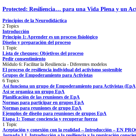
Protected: Resiliencia… para una Vida Plena y un Act
Principios de la Neurodidáctica
2 Topics
Introducción
Principio 1: Aprender es un proceso fisiológico
Diseño y preparación del proceso
1 Topic
Lista de chequeo: Objetivos del proceso
Pedir consentimiento
Módulo 6: Facilitar la Resiliencia - Diferentes modelos
El proceso de resiliencia individual del activismo sostenible
Grupos de Empoderamiento para Activistas
6 Topics
Así funciona un grupo de Empoderamiento para Activistas (EpA
Así se organiza un grupo EpA
Planificación de las reuniones de EpA
Normas para participar en grupos EpA
Normas para reuniones de grupo EpA
Ejemplos de diseño para reuniones de grupos EpA
Etapa 1: Tomar conciencia y recuperar fuerza
1 Topic
Aceptación y conexión con la realidad – Introducción – EN P
Jornada 1.1. Introducción a la resiliencia y la respiración conscie