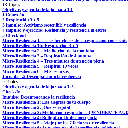
13 Topics
Objetivos y agenda de la jornada 1.1
1 Conexión
2 Respiración 3 x 5
3 Impulso: Activismo sostenible y resiliencia
4 Impulso y ejercicio: Resiliencia y resistencia al estrés
5 Check-out
Micro-Resiliencia 1a – Los beneficios de la respiración consciente
Micro-Resiliencia 1b: Respiración 3 x 5
Micro-Resiliencia 2 – Meditación de la montaña
Micro-Resiliencia 3 – Respiración de 4 puntos
Micro-Resiliencia 4 – Tres minutos de atención plena
Micro-Resiliencia 5 – Respirar 10 veces
Micro-Resiliencia 6 – Mis recursos
Jornada 1.2 Desempacando la resiliencia
9 Topics
Objetivos y agenda de la jornada 1.2
Check-In
Impulso: Desempacando la resiliencia
Micro-Resiliencia 1: Las alegrías de tu cuerpo
Micro-Resiliencia 2: ¡Que se repita!
Micro-Resiliencia 3: Meditación respiratoria (PENDIENTE AU
Micro-Resiliencia 4: Botiquín o kit de emergencia
Micro-Resiliencia 5 – Viaje por los 7 factores de resiliencia
Micro-Resiliencia 6: Auto chequeo de la resiliencia individual