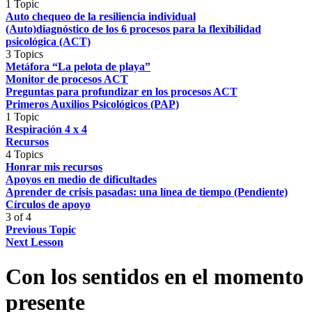
1 Topic
Auto chequeo de la resiliencia individual
(Auto)diagnóstico de los 6 procesos para la flexibilidad
psicológica (ACT)
3 Topics
Metáfora “La pelota de playa”
Monitor de procesos ACT
Preguntas para profundizar en los procesos ACT
Primeros Auxilios Psicológicos (PAP)
1 Topic
Respiración 4 x 4
Recursos
4 Topics
Honrar mis recursos
Apoyos en medio de dificultades
Aprender de crisis pasadas: una línea de tiempo (Pendiente)
Círculos de apoyo
3 of 4
Previous Topic
Next Lesson
Con los sentidos en el momento
presente