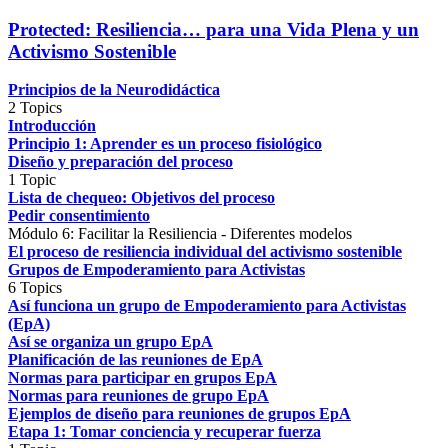
Protected: Resiliencia… para una Vida Plena y un
Activismo Sostenible
Principios de la Neurodidáctica
2 Topics
Introducción
Principio 1: Aprender es un proceso fisiológico
Diseño y preparación del proceso
1 Topic
Lista de chequeo: Objetivos del proceso
Pedir consentimiento
Módulo 6: Facilitar la Resiliencia - Diferentes modelos
El proceso de resiliencia individual del activismo sostenible
Grupos de Empoderamiento para Activistas
6 Topics
Así funciona un grupo de Empoderamiento para Activistas
(EpA)
Así se organiza un grupo EpA
Planificación de las reuniones de EpA
Normas para participar en grupos EpA
Normas para reuniones de grupo EpA
Ejemplos de diseño para reuniones de grupos EpA
Etapa 1: Tomar conciencia y recuperar fuerza