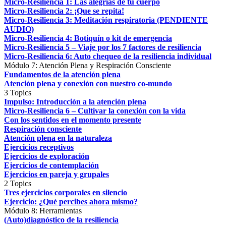
Micro-Resiliencia 1: Las alegrías de tu cuerpo
Micro-Resiliencia 2: ¡Que se repita!
Micro-Resiliencia 3: Meditación respiratoria (PENDIENTE
AUDIO)
Micro-Resiliencia 4: Botiquín o kit de emergencia
Micro-Resiliencia 5 – Viaje por los 7 factores de resiliencia
Micro-Resiliencia 6: Auto chequeo de la resiliencia individual
Módulo 7: Atención Plena y Respiración Consciente
Fundamentos de la atención plena
Atención plena y conexión con nuestro co-mundo
3 Topics
Impulso: Introducción a la atención plena
Micro-Resiliencia 6 – Cultivar la conexión con la vida
Con los sentidos en el momento presente
Respiración consciente
Atención plena en la naturaleza
Ejercicios receptivos
Ejercicios de exploración
Ejercicios de contemplación
Ejercicios en pareja y grupales
2 Topics
Tres ejercicios corporales en silencio
Ejercicio: ¿Qué percibes ahora mismo?
Módulo 8: Herramientas
(Auto)diagnóstico de la resiliencia