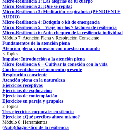
Micro-Resiliencia 1: Las alegrías de tu cuerpo
Micro-Resiliencia 2: ¡Que se repita!
Micro-Resiliencia 3: Meditación respiratoria (PENDIENTE
AUDIO)
Micro-Resiliencia 4: Botiquín o kit de emergencia
Micro-Resiliencia 5 – Viaje por los 7 factores de resiliencia
Micro-Resiliencia 6: Auto chequeo de la resiliencia individual
Módulo 7: Atención Plena y Respiración Consciente
Fundamentos de la atención plena
Atención plena y conexión con nuestro co-mundo
3 Topics
Impulso: Introducción a la atención plena
Micro-Resiliencia 6 – Cultivar la conexión con la vida
Con los sentidos en el momento presente
Respiración consciente
Atención plena en la naturaleza
Ejercicios receptivos
Ejercicios de exploración
Ejercicios de contemplación
Ejercicios en pareja y grupales
2 Topics
Tres ejercicios corporales en silencio
Ejercicio: ¿Qué percibes ahora mismo?
Módulo 8: Herramientas
(Auto)diagnóstico de la resiliencia