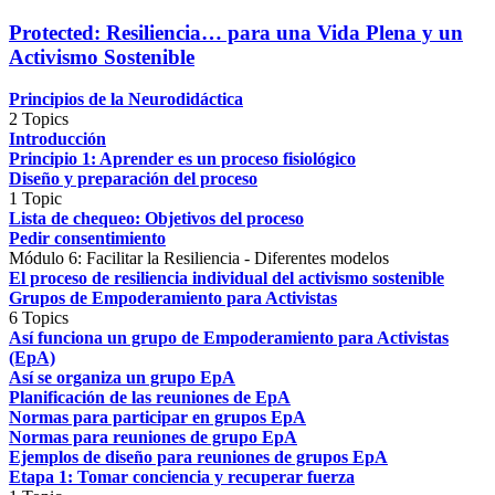
Protected: Resiliencia… para una Vida Plena y un
Activismo Sostenible
Principios de la Neurodidáctica
2 Topics
Introducción
Principio 1: Aprender es un proceso fisiológico
Diseño y preparación del proceso
1 Topic
Lista de chequeo: Objetivos del proceso
Pedir consentimiento
Módulo 6: Facilitar la Resiliencia - Diferentes modelos
El proceso de resiliencia individual del activismo sostenible
Grupos de Empoderamiento para Activistas
6 Topics
Así funciona un grupo de Empoderamiento para Activistas
(EpA)
Así se organiza un grupo EpA
Planificación de las reuniones de EpA
Normas para participar en grupos EpA
Normas para reuniones de grupo EpA
Ejemplos de diseño para reuniones de grupos EpA
Etapa 1: Tomar conciencia y recuperar fuerza