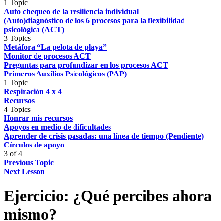
1 Topic
Auto chequeo de la resiliencia individual
(Auto)diagnóstico de los 6 procesos para la flexibilidad
psicológica (ACT)
3 Topics
Metáfora “La pelota de playa”
Monitor de procesos ACT
Preguntas para profundizar en los procesos ACT
Primeros Auxilios Psicológicos (PAP)
1 Topic
Respiración 4 x 4
Recursos
4 Topics
Honrar mis recursos
Apoyos en medio de dificultades
Aprender de crisis pasadas: una línea de tiempo (Pendiente)
Círculos de apoyo
3 of 4
Previous Topic
Next Lesson
Ejercicio: ¿Qué percibes ahora
mismo?