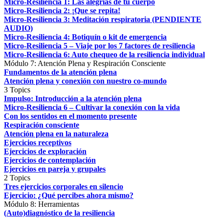
Micro-Resiliencia 1: Las alegrías de tu cuerpo
Micro-Resiliencia 2: ¡Que se repita!
Micro-Resiliencia 3: Meditación respiratoria (PENDIENTE
AUDIO)
Micro-Resiliencia 4: Botiquín o kit de emergencia
Micro-Resiliencia 5 – Viaje por los 7 factores de resiliencia
Micro-Resiliencia 6: Auto chequeo de la resiliencia individual
Módulo 7: Atención Plena y Respiración Consciente
Fundamentos de la atención plena
Atención plena y conexión con nuestro co-mundo
3 Topics
Impulso: Introducción a la atención plena
Micro-Resiliencia 6 – Cultivar la conexión con la vida
Con los sentidos en el momento presente
Respiración consciente
Atención plena en la naturaleza
Ejercicios receptivos
Ejercicios de exploración
Ejercicios de contemplación
Ejercicios en pareja y grupales
2 Topics
Tres ejercicios corporales en silencio
Ejercicio: ¿Qué percibes ahora mismo?
Módulo 8: Herramientas
(Auto)diagnóstico de la resiliencia