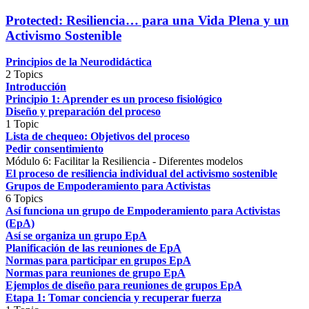
Protected: Resiliencia… para una Vida Plena y un
Activismo Sostenible
Principios de la Neurodidáctica
2 Topics
Introducción
Principio 1: Aprender es un proceso fisiológico
Diseño y preparación del proceso
1 Topic
Lista de chequeo: Objetivos del proceso
Pedir consentimiento
Módulo 6: Facilitar la Resiliencia - Diferentes modelos
El proceso de resiliencia individual del activismo sostenible
Grupos de Empoderamiento para Activistas
6 Topics
Así funciona un grupo de Empoderamiento para Activistas
(EpA)
Así se organiza un grupo EpA
Planificación de las reuniones de EpA
Normas para participar en grupos EpA
Normas para reuniones de grupo EpA
Ejemplos de diseño para reuniones de grupos EpA
Etapa 1: Tomar conciencia y recuperar fuerza