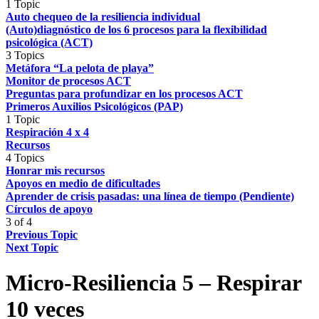
1 Topic
Auto chequeo de la resiliencia individual
(Auto)diagnóstico de los 6 procesos para la flexibilidad
psicológica (ACT)
3 Topics
Metáfora “La pelota de playa”
Monitor de procesos ACT
Preguntas para profundizar en los procesos ACT
Primeros Auxilios Psicológicos (PAP)
1 Topic
Respiración 4 x 4
Recursos
4 Topics
Honrar mis recursos
Apoyos en medio de dificultades
Aprender de crisis pasadas: una línea de tiempo (Pendiente)
Círculos de apoyo
3 of 4
Previous Topic
Next Topic
Micro-Resiliencia 5 – Respirar
10 veces