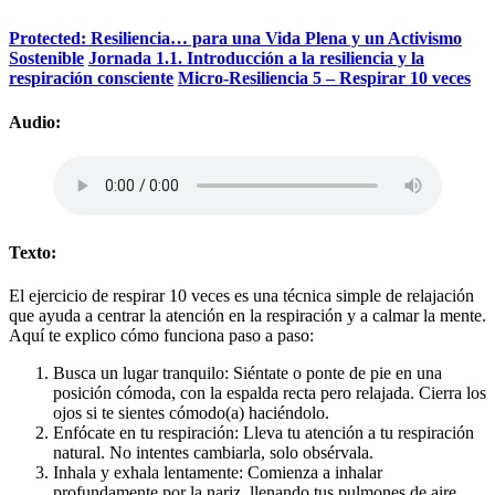
Protected: Resiliencia… para una Vida Plena y un Activismo
Sostenible
Jornada 1.1. Introducción a la resiliencia y la
respiración consciente
Micro-Resiliencia 5 – Respirar 10 veces
Audio:
Texto:
El ejercicio de respirar 10 veces es una técnica simple de relajación
que ayuda a centrar la atención en la respiración y a calmar la mente.
Aquí te explico cómo funciona paso a paso:
Busca un lugar tranquilo: Siéntate o ponte de pie en una
posición cómoda, con la espalda recta pero relajada. Cierra los
ojos si te sientes cómodo(a) haciéndolo.
Enfócate en tu respiración: Lleva tu atención a tu respiración
natural. No intentes cambiarla, solo obsérvala.
Inhala y exhala lentamente: Comienza a inhalar
profundamente por la nariz, llenando tus pulmones de aire.