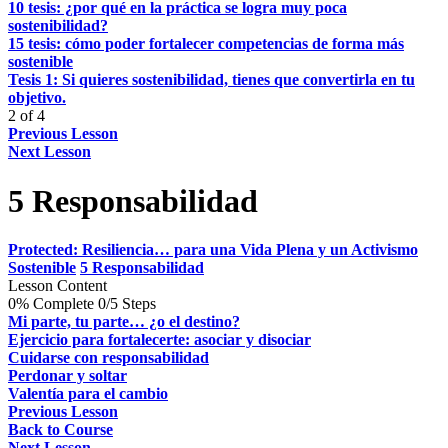
10 tesis: ¿por qué en la práctica se logra muy poca
sostenibilidad?
15 tesis: cómo poder fortalecer competencias de forma más
sostenible
Tesis 1: Si quieres sostenibilidad, tienes que convertirla en tu
objetivo.
2 of 4
Previous Lesson
Next Lesson
5 Responsabilidad
Protected: Resiliencia… para una Vida Plena y un Activismo
Sostenible
5 Responsabilidad
Lesson Content
0% Complete
0/5 Steps
Mi parte, tu parte… ¿o el destino?
Ejercicio para fortalecerte: asociar y disociar
Cuidarse con responsabilidad
Perdonar y soltar
Valentía para el cambio
Previous Lesson
Back to Course
Next Lesson