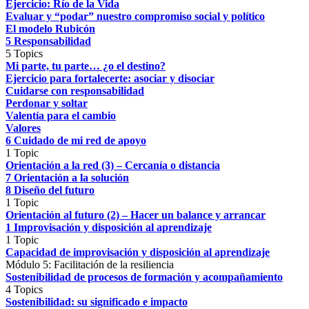
Ejercicio: Río de la Vida
Evaluar y “podar” nuestro compromiso social y político
El modelo Rubicón
5 Responsabilidad
5 Topics
Mi parte, tu parte… ¿o el destino?
Ejercicio para fortalecerte: asociar y disociar
Cuidarse con responsabilidad
Perdonar y soltar
Valentía para el cambio
Valores
6 Cuidado de mi red de apoyo
1 Topic
Orientación a la red (3) – Cercanía o distancia
7 Orientación a la solución
8 Diseño del futuro
1 Topic
Orientación al futuro (2) – Hacer un balance y arrancar
1 Improvisación y disposición al aprendizaje
1 Topic
Capacidad de improvisación y disposición al aprendizaje
Módulo 5: Facilitación de la resiliencia
Sostenibilidad de procesos de formación y acompañamiento
4 Topics
Sostenibilidad: su significado e impacto