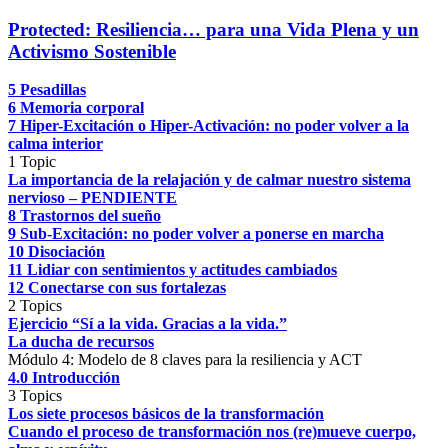
Protected: Resiliencia… para una Vida Plena y un
Activismo Sostenible
5 Pesadillas
6 Memoria corporal
7 Hiper-Excitación o Hiper-Activación: no poder volver a la
calma interior
1 Topic
La importancia de la relajación y de calmar nuestro sistema
nervioso – PENDIENTE
8 Trastornos del sueño
9 Sub-Excitación: no poder volver a ponerse en marcha
10 Disociación
11 Lidiar con sentimientos y actitudes cambiados
12 Conectarse con sus fortalezas
2 Topics
Ejercicio “Sí a la vida. Gracias a la vida.”
La ducha de recursos
Módulo 4: Modelo de 8 claves para la resiliencia y ACT
4.0 Introducción
3 Topics
Los siete procesos básicos de la transformación
Cuando el proceso de transformación nos (re)mueve cuerpo,