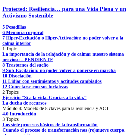
Protected: Resiliencia… para una Vida Plena y un
Activismo Sostenible
5 Pesadillas
6 Memoria corporal
7 Hiper-Excitación o Hiper-Activación: no poder volver a la
calma interior
1 Topic
La importancia de la relajación y de calmar nuestro sistema
nervioso – PENDIENTE
8 Trastornos del sueño
9 Sub-Excitación: no poder volver a ponerse en marcha
10 Disociación
11 Lidiar con sentimientos y actitudes cambiados
12 Conectarse con sus fortalezas
2 Topics
Ejercicio “Sí a la vida. Gracias a la vida.”
La ducha de recursos
Módulo 4: Modelo de 8 claves para la resiliencia y ACT
4.0 Introducción
3 Topics
Los siete procesos básicos de la transformación
Cuando el proceso de transformación nos (re)mueve cuerpo,