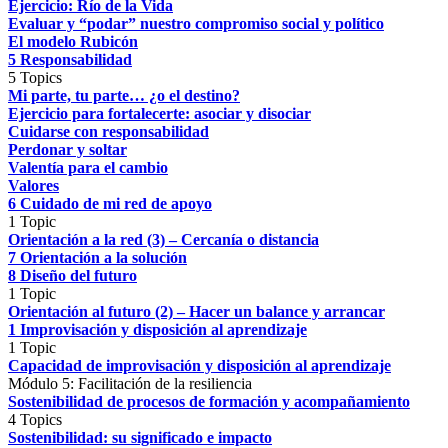
Ejercicio: Río de la Vida
Evaluar y “podar” nuestro compromiso social y político
El modelo Rubicón
5 Responsabilidad
5 Topics
Mi parte, tu parte… ¿o el destino?
Ejercicio para fortalecerte: asociar y disociar
Cuidarse con responsabilidad
Perdonar y soltar
Valentía para el cambio
Valores
6 Cuidado de mi red de apoyo
1 Topic
Orientación a la red (3) – Cercanía o distancia
7 Orientación a la solución
8 Diseño del futuro
1 Topic
Orientación al futuro (2) – Hacer un balance y arrancar
1 Improvisación y disposición al aprendizaje
1 Topic
Capacidad de improvisación y disposición al aprendizaje
Módulo 5: Facilitación de la resiliencia
Sostenibilidad de procesos de formación y acompañamiento
4 Topics
Sostenibilidad: su significado e impacto