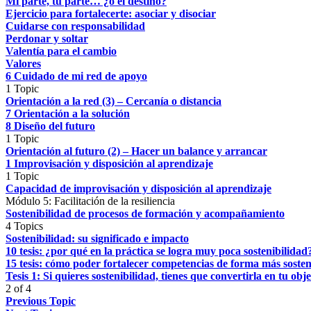
Mi parte, tu parte… ¿o el destino?
Ejercicio para fortalecerte: asociar y disociar
Cuidarse con responsabilidad
Perdonar y soltar
Valentía para el cambio
Valores
6 Cuidado de mi red de apoyo
1 Topic
Orientación a la red (3) – Cercanía o distancia
7 Orientación a la solución
8 Diseño del futuro
1 Topic
Orientación al futuro (2) – Hacer un balance y arrancar
1 Improvisación y disposición al aprendizaje
1 Topic
Capacidad de improvisación y disposición al aprendizaje
Módulo 5: Facilitación de la resiliencia
Sostenibilidad de procesos de formación y acompañamiento
4 Topics
Sostenibilidad: su significado e impacto
10 tesis: ¿por qué en la práctica se logra muy poca sostenibilidad
15 tesis: cómo poder fortalecer competencias de forma más sosten
Tesis 1: Si quieres sostenibilidad, tienes que convertirla en tu obje
2 of 4
Previous Topic