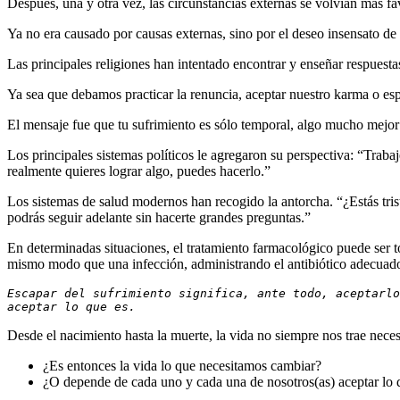
Después, una y otra vez, las circunstancias externas se volvían más fav
Ya no era causado por causas externas, sino por el deseo insensato de s
Las principales religiones han intentado encontrar y enseñar respuest
Ya sea que debamos practicar la renuncia, aceptar nuestro karma o esp
El mensaje fue que tu sufrimiento es sólo temporal, algo mucho mejor t
Los principales sistemas políticos le agregaron su perspectiva: “Trabaje
realmente quieres lograr algo, puedes hacerlo.”
Los sistemas de salud modernos han recogido la antorcha. “¿Estás tris
podrás seguir adelante sin hacerte grandes preguntas.”
En determinadas situaciones, el tratamiento farmacológico puede ser t
mismo modo que una infección, administrando el antibiótico adecuad
Escapar del sufrimiento significa, ante todo, aceptarlo
aceptar lo que es.
Desde el nacimiento hasta la muerte, la vida no siempre nos trae nec
¿Es entonces la vida lo que necesitamos cambiar?
¿O depende de cada uno y cada una de nosotros(as) aceptar lo q