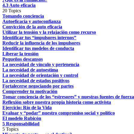
4.3 Auto eficacia
20 Topics
Tomando conciencia
Autoeficacia y autoconfianza
Convicción de la auto eficacia
Utilizar la tensión y la relajación como recurso
Identificar tus “impulsores internos”
Reducir la influencia de los impulsores
Identificar tus modelos de conducta
Liberar la tensión
Pequeños descansos
La necesidad de vínculo y pertenencia
La necesidad de autoestima
La necesidad de orientación y control
La necesidad de estados positivos
Fortalecerse negociando por partes
Comprender tu motivación
Tomar conciencia de los “estresores” y nuestras fuentes de fuerza
Reflexión sobre nuestra propia historia como activista
Ejercicio: Río de la Vida
Evaluar y “podar” nuestro compromiso social y político
El modelo Rubicón
5 Responsabilidad
5 Topics