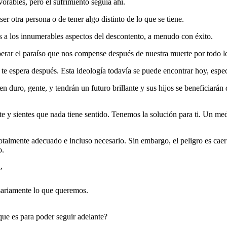
orables, pero el sufrimiento seguía ahí.
er otra persona o de tener algo distinto de lo que se tiene.
as a los innumerables aspectos del descontento, a menudo con éxito.
erar el paraíso que nos compense después de nuestra muerte por todo lo
e espera después. Esta ideología todavía se puede encontrar hoy, especi
n duro, gente, y tendrán un futuro brillante y sus hijos se beneficiarán 
te y sientes que nada tiene sentido. Tenemos la solución para ti. Un m
otalmente adecuado e incluso necesario. Sin embargo, el peligro es caer
o.
, 
esariamente lo que queremos.
ue es para poder seguir adelante?