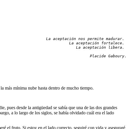
La aceptación nos permite madurar. 
La aceptación fortalece. 
La aceptación libera. 
Placide Gaboury.
ni la más mínima nube hasta dentro de mucho tiempo.
die, pues desde la antigüedad se sabía que una de las dos grandes
go, a lo largo de los siglos, se había olvidado cuál era el lado
é el fruto. Si estoy en el lado correcto, seguiré con vida y aseguraré