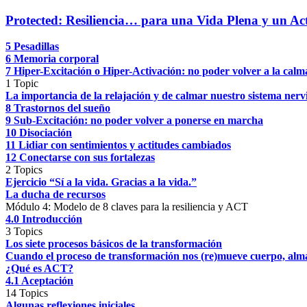
Protected: Resiliencia… para una Vida Plena y un Act
5 Pesadillas
6 Memoria corporal
7 Hiper-Excitación o Hiper-Activación: no poder volver a la calma
1 Topic
La importancia de la relajación y de calmar nuestro sistema n
8 Trastornos del sueño
9 Sub-Excitación: no poder volver a ponerse en marcha
10 Disociación
11 Lidiar con sentimientos y actitudes cambiados
12 Conectarse con sus fortalezas
2 Topics
Ejercicio “Sí a la vida. Gracias a la vida.”
La ducha de recursos
Módulo 4: Modelo de 8 claves para la resiliencia y ACT
4.0 Introducción
3 Topics
Los siete procesos básicos de la transformación
Cuando el proceso de transformación nos (re)mueve cuerpo, alma
¿Qué es ACT?
4.1 Aceptación
14 Topics
Algunas reflexiones iniciales