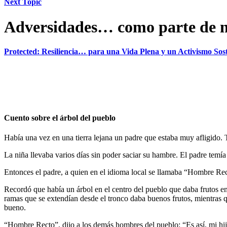
Next Topic
Adversidades… como parte de n
Protected: Resiliencia… para una Vida Plena y un Activismo Sos
Cuento sobre el árbol del pueblo
Había una vez en una tierra lejana un padre que estaba muy afligido. 
La niña llevaba varios días sin poder saciar su hambre. El padre tem
Entonces el padre, a quien en el idioma local se llamaba “Hombre Rec
Recordó que había un árbol en el centro del pueblo que daba frutos en
ramas que se extendían desde el tronco daba buenos frutos, mientras qu
bueno.
“Hombre Recto”, dijo a los demás hombres del pueblo: “Es así, mi hija 