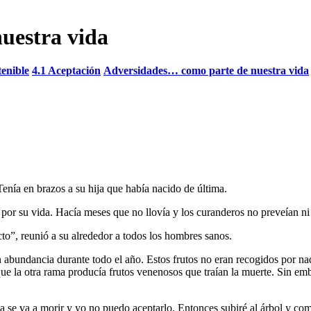
uestra vida
tenible
4.1 Aceptación
Adversidades… como parte de nuestra vida
Tenía en brazos a su hija que había nacido de última.
ía por su vida. Hacía meses que no llovía y los curanderos no preveían 
to”, reunió a su alrededor a todos los hombres sanos.
 abundancia durante todo el año. Estos frutos no eran recogidos por na
e la otra rama producía frutos venenosos que traían la muerte. Sin embar
se va a morir y yo no puedo aceptarlo. Entonces subiré al árbol y comer