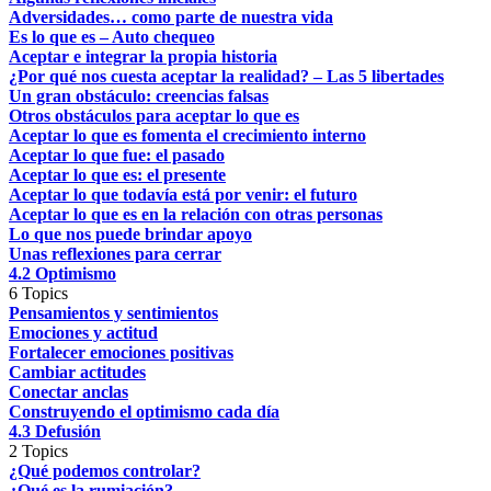
Adversidades… como parte de nuestra vida
Es lo que es – Auto chequeo
Aceptar e integrar la propia historia
¿Por qué nos cuesta aceptar la realidad? – Las 5 libertades
Un gran obstáculo: creencias falsas
Otros obstáculos para aceptar lo que es
Aceptar lo que es fomenta el crecimiento interno
Aceptar lo que fue: el pasado
Aceptar lo que es: el presente
Aceptar lo que todavía está por venir: el futuro
Aceptar lo que es en la relación con otras personas
Lo que nos puede brindar apoyo
Unas reflexiones para cerrar
4.2 Optimismo
6 Topics
Pensamientos y sentimientos
Emociones y actitud
Fortalecer emociones positivas
Cambiar actitudes
Conectar anclas
Construyendo el optimismo cada día
4.3 Defusión
2 Topics
¿Qué podemos controlar?
¿Qué es la rumiación?