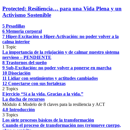
Protected: Resiliencia… para una Vida Plena y un
Activismo Sostenible
5 Pesadillas
6 Memoria corporal
7 Hiper-Excitación o Hiper-Activación: no poder volver a la
calma interior
1 Topic
La importancia de la relajación y de calmar nuestro sistema
nervioso – PENDIENTE
8 Trastornos del sueño
9 Sub-Excitación: no poder volver a ponerse en marcha
10 Disociación
11 Lidiar con sentimientos y actitudes cambiados
12 Conectarse con sus fortalezas
2 Topics
Ejercicio “Sí a la vida. Gracias a la vida.”
La ducha de recursos
Módulo 4: Modelo de 8 claves para la resiliencia y ACT
4.0 Introducción
3 Topics
Los siete procesos básicos de la transformación
Cuando el proceso de transformación nos (re)mueve cuerpo,