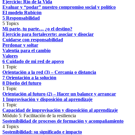
Ejercicio: Río de la Vida
Evaluar y “podar” nuestro compromiso social y político
El modelo Rubicón
5 Responsabilidad
5 Topics
Mi parte, tu parte… ¿o el destino?
Ejercicio para fortalecerte: asociar y disociar
Cuidarse con responsabilidad
Perdonar y soltar
Valentía para el cambio
Valores
6 Cuidado de mi red de apoyo
1 Topic
Orientación a la red (3) – Cercanía o distancia
7 Orientación a la solución
8 Diseño del futuro
1 Topic
Orientación al futuro (2) – Hacer un balance y arrancar
1 Improvisación y disposición al aprendizaje
1 Topic
Capacidad de improvisación y disposición al aprendizaje
Módulo 5: Facilitación de la resiliencia
Sostenibilidad de procesos de formación y acompañamiento
4 Topics
Sostenibilidad: su significado e impacto