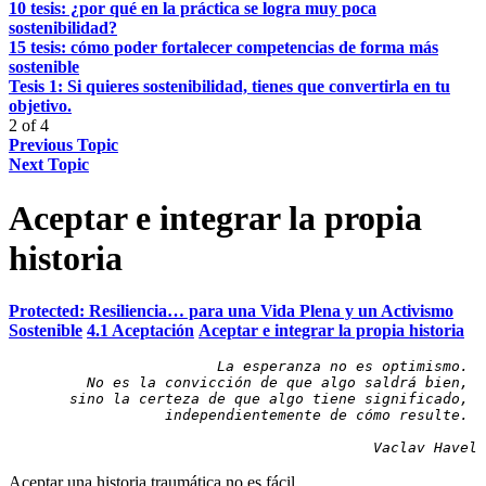
10 tesis: ¿por qué en la práctica se logra muy poca
sostenibilidad?
15 tesis: cómo poder fortalecer competencias de forma más
sostenible
Tesis 1: Si quieres sostenibilidad, tienes que convertirla en tu
objetivo.
2 of 4
Previous Topic
Next Topic
Aceptar e integrar la propia
historia
Protected: Resiliencia… para una Vida Plena y un Activismo
Sostenible
4.1 Aceptación
Aceptar e integrar la propia historia
La esperanza no es optimismo.
No es la convicción de que algo saldrá bien,
sino la certeza de que algo tiene significado, 
independientemente de cómo resulte.
Vaclav Havel
Aceptar una historia traumática no es fácil.