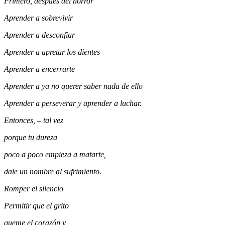
Primero, después del horror
A
prende
r
a sobrevivir
A
prende
r
a desconfiar
A
prende
r
a apretar los dientes
A
prender a encerrarte
A
prende
r
a
ya
no
querer saber nada de ello
A
prende
r
a perseverar y aprende
r
a luchar.
Entonces,
–
tal vez
porque tu dureza
poco a poco empieza a matarte,
dale un nombre a
l sufrimiento
.
Romper el silencio
P
ermitir que el grito
queme el corazón y