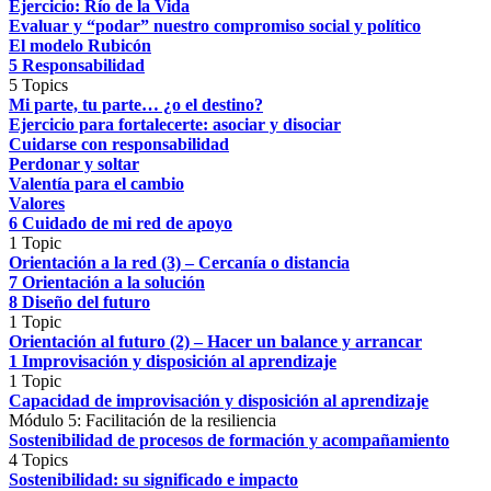
Ejercicio: Río de la Vida
Evaluar y “podar” nuestro compromiso social y político
El modelo Rubicón
5 Responsabilidad
5 Topics
Mi parte, tu parte… ¿o el destino?
Ejercicio para fortalecerte: asociar y disociar
Cuidarse con responsabilidad
Perdonar y soltar
Valentía para el cambio
Valores
6 Cuidado de mi red de apoyo
1 Topic
Orientación a la red (3) – Cercanía o distancia
7 Orientación a la solución
8 Diseño del futuro
1 Topic
Orientación al futuro (2) – Hacer un balance y arrancar
1 Improvisación y disposición al aprendizaje
1 Topic
Capacidad de improvisación y disposición al aprendizaje
Módulo 5: Facilitación de la resiliencia
Sostenibilidad de procesos de formación y acompañamiento
4 Topics
Sostenibilidad: su significado e impacto