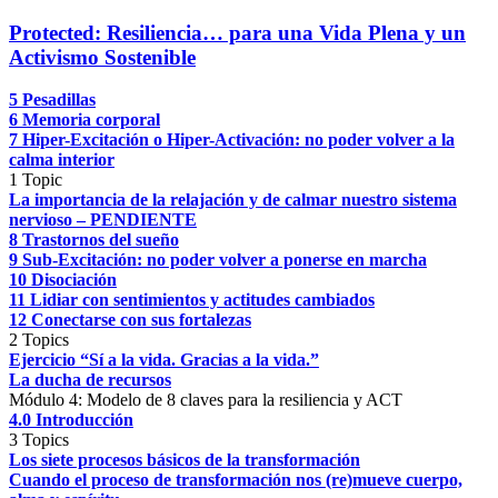
Protected: Resiliencia… para una Vida Plena y un
Activismo Sostenible
5 Pesadillas
6 Memoria corporal
7 Hiper-Excitación o Hiper-Activación: no poder volver a la
calma interior
1 Topic
La importancia de la relajación y de calmar nuestro sistema
nervioso – PENDIENTE
8 Trastornos del sueño
9 Sub-Excitación: no poder volver a ponerse en marcha
10 Disociación
11 Lidiar con sentimientos y actitudes cambiados
12 Conectarse con sus fortalezas
2 Topics
Ejercicio “Sí a la vida. Gracias a la vida.”
La ducha de recursos
Módulo 4: Modelo de 8 claves para la resiliencia y ACT
4.0 Introducción
3 Topics
Los siete procesos básicos de la transformación
Cuando el proceso de transformación nos (re)mueve cuerpo,