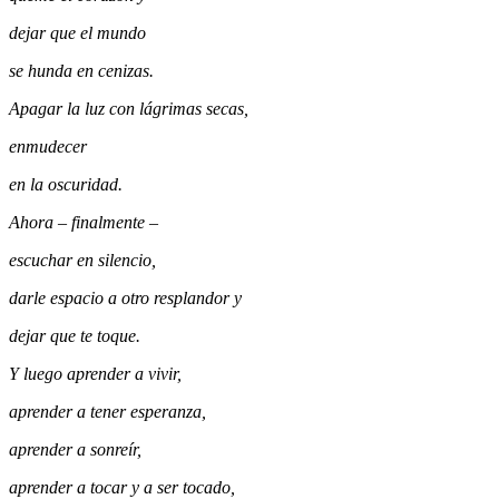
dejar que el mundo
se hunda en cenizas.
Apaga
r
la luz con lágrimas secas,
enmudece
r
en la oscuridad.
Ahora
–
finalmente
–
escucha
r
en silencio,
da
r
le espacio a otro resplandor y
deja
r
que te toque.
Y luego aprende
r
a vivir,
aprende
r
a tener esperanza,
aprende
r
a sonreír,
aprende
r
a tocar y a ser tocado,