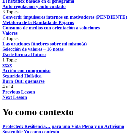
El hexaflex basado en el genograma
Auto regulación y auto cuidado
3 Topics
Convertir impulsores internos en motivadores (PENDIENTE)
Metáfora de la Bandada de Pájaros
Consumo de medios con orientación a soluciones
Valores
2 Topics
Las oraciones fúnebres sobre mi mismo(a)
Selección de valores – 16 notas
Darle forma al futuro
1 Topic
xxxx
Acción con compromiso
Seguridad Holística
Burn-Out: quemarse
4 of 4
Previous Lesson
Next Lesson
Yo como contexto
Protected: Resiliencia… para una Vida Plena y un Activismo
Sostenible
Yo como contexto