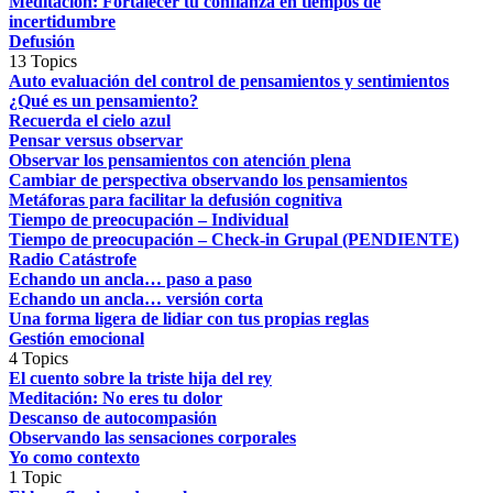
Meditación: Fortalecer tu confianza en tiempos de
incertidumbre
Defusión
13 Topics
Auto evaluación del control de pensamientos y sentimientos
¿Qué es un pensamiento?
Recuerda el cielo azul
Pensar versus observar
Observar los pensamientos con atención plena
Cambiar de perspectiva observando los pensamientos
Metáforas para facilitar la defusión cognitiva
Tiempo de preocupación – Individual
Tiempo de preocupación – Check-in Grupal (PENDIENTE)
Radio Catástrofe
Echando un ancla… paso a paso
Echando un ancla… versión corta
Una forma ligera de lidiar con tus propias reglas
Gestión emocional
4 Topics
El cuento sobre la triste hija del rey
Meditación: No eres tu dolor
Descanso de autocompasión
Observando las sensaciones corporales
Yo como contexto
1 Topic