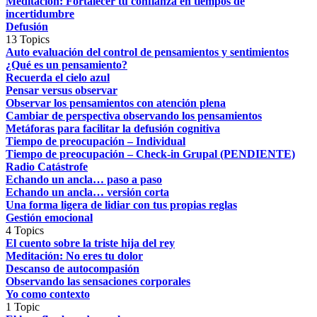
Meditación: Fortalecer tu confianza en tiempos de
incertidumbre
Defusión
13 Topics
Auto evaluación del control de pensamientos y sentimientos
¿Qué es un pensamiento?
Recuerda el cielo azul
Pensar versus observar
Observar los pensamientos con atención plena
Cambiar de perspectiva observando los pensamientos
Metáforas para facilitar la defusión cognitiva
Tiempo de preocupación – Individual
Tiempo de preocupación – Check-in Grupal (PENDIENTE)
Radio Catástrofe
Echando un ancla… paso a paso
Echando un ancla… versión corta
Una forma ligera de lidiar con tus propias reglas
Gestión emocional
4 Topics
El cuento sobre la triste hija del rey
Meditación: No eres tu dolor
Descanso de autocompasión
Observando las sensaciones corporales
Yo como contexto
1 Topic