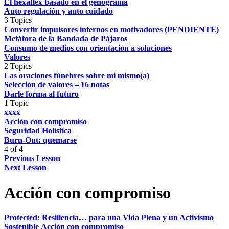
El hexaflex basado en el genograma
Auto regulación y auto cuidado
3 Topics
Convertir impulsores internos en motivadores (PENDIENTE)
Metáfora de la Bandada de Pájaros
Consumo de medios con orientación a soluciones
Valores
2 Topics
Las oraciones fúnebres sobre mi mismo(a)
Selección de valores – 16 notas
Darle forma al futuro
1 Topic
xxxx
Acción con compromiso
Seguridad Holística
Burn-Out: quemarse
4 of 4
Previous Lesson
Next Lesson
Acción con compromiso
Protected: Resiliencia… para una Vida Plena y un Activismo
Sostenible
Acción con compromiso