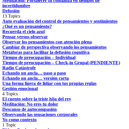
Meditación: Fortalecer tu confianza en tiempos de
incertidumbre
Defusión
13 Topics
Auto evaluación del control de pensamientos y sentimientos
¿Qué es un pensamiento?
Recuerda el cielo azul
Pensar versus observar
Observar los pensamientos con atención plena
Cambiar de perspectiva observando los pensamientos
Metáforas para facilitar la defusión cognitiva
Tiempo de preocupación – Individual
Tiempo de preocupación – Check-in Grupal (PENDIENTE)
Radio Catástrofe
Echando un ancla… paso a paso
Echando un ancla… versión corta
Una forma ligera de lidiar con tus propias reglas
Gestión emocional
4 Topics
El cuento sobre la triste hija del rey
Meditación: No eres tu dolor
Descanso de autocompasión
Observando las sensaciones corporales
Yo como contexto
1 Topic