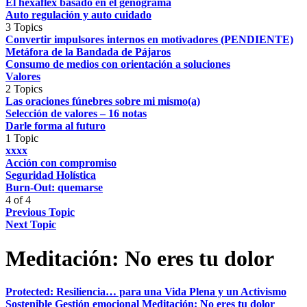
El hexaflex basado en el genograma
Auto regulación y auto cuidado
3 Topics
Convertir impulsores internos en motivadores (PENDIENTE)
Metáfora de la Bandada de Pájaros
Consumo de medios con orientación a soluciones
Valores
2 Topics
Las oraciones fúnebres sobre mi mismo(a)
Selección de valores – 16 notas
Darle forma al futuro
1 Topic
xxxx
Acción con compromiso
Seguridad Holística
Burn-Out: quemarse
4 of 4
Previous Topic
Next Topic
Meditación: No eres tu dolor
Protected: Resiliencia… para una Vida Plena y un Activismo
Sostenible
Gestión emocional
Meditación: No eres tu dolor