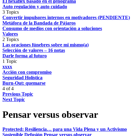
El hexaflex basado en el genograma
Auto regulación y auto cuidado
3 Topics
Convertir impulsores internos en motivadores (PENDIENTE)
Metáfora de la Bandada de Pájaros
Consumo de medios con orientación a soluciones
Valores
2 Topics
Las oraciones fúnebres sobre mi mismo(a)
Selección de valores – 16 notas
Darle forma al futuro
1 Topic
xxxx
Acción con compromiso
Seguridad Holística
Burn-Out: quemarse
4 of 4
Previous Topic
Next Topic
Pensar versus observar
Protected: Resiliencia… para una Vida Plena y un Activismo
Sostenible
Defusión
Pensar versus observar