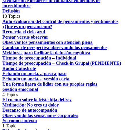
Meditación: Fortalecer tu confianza en tiempos de
incertidumbre
Defusión
13 Topics
Auto evaluación del control de pensamientos y sentimientos
¿Qué es un pensamiento?
Recuerda el cielo azul
Pensar versus observar
Observar los pensamientos con atención plena
Cambiar de perspectiva observando los pensamientos
Metáforas para facilitar la defusión cognitiva
Tiempo de preocupación – Individual
Tiempo de preocupación – Check-in Grupal (PENDIENTE)
Radio Catástrofe
Echando un ancla… paso a paso
Echando un ancla… versión corta
Una forma ligera de lidiar con tus propias reglas
Gestión emocional
4 Topics
El cuento sobre la triste hija del rey
Meditación: No eres tu dolor
Descanso de autocompasión
Observando las sensaciones corporales
Yo como contexto
1 Topic