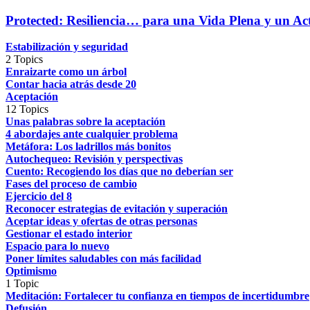
Protected: Resiliencia… para una Vida Plena y un Act
Estabilización y seguridad
2 Topics
Enraizarte como un árbol
Contar hacia atrás desde 20
Aceptación
12 Topics
Unas palabras sobre la aceptación
4 abordajes ante cualquier problema
Metáfora: Los ladrillos más bonitos
Autochequeo: Revisión y perspectivas
Cuento: Recogiendo los días que no deberían ser
Fases del proceso de cambio
Ejercicio del 8
Reconocer estrategias de evitación y superación
Aceptar ideas y ofertas de otras personas
Gestionar el estado interior
Espacio para lo nuevo
Poner límites saludables con más facilidad
Optimismo
1 Topic
Meditación: Fortalecer tu confianza en tiempos de incertidumbre
Defusión