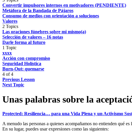
Convertir impulsores internos en motivadores (PENDIENTE)
Metáfora de la Bandada de Pájaros
Consumo de medios con orientación a soluciones
Valores
2 Topics
Las oraciones fúnebres sobre mi mismo(a)
Selección de valores – 16 notas
Darle forma al futuro
1 Topic
xxxx
Acción con compromiso
Seguridad Holística
Burn-Out: quemarse
4 of 4
Previous Lesson
Next Topic
Unas palabras sobre la aceptaci
Protected: Resiliencia… para una Vida Plena y un Activismo Sos
A menudo las personas a quienes acompañamos no entienden qué es la a
En su lugar, puedes usar expresiones como las siguientes: