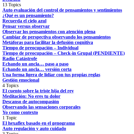
13 Topics
Auto evaluación del control de pensamientos y sentimientos
¿Qué es un pensamiento?
Recuerda el cielo azul
Pensar versus observar
Observar los pensamientos con atención plena
Cambiar de perspectiva observando los pensamientos
Metáforas para facilitar la defusión cognitiva
Tiempo de preocupación – Individual
Tiempo de preocupación – Check-in Grupal (PENDIENTE)
Radio Catástrofe
Echando un ancla… paso a paso
Echando un ancla… versión corta
Una forma ligera de lidiar con tus propias reglas
Gestión emocional
4 Topics
El cuento sobre la triste hija del rey
Meditación: No eres tu dolor
Descanso de autocompasión
Observando las sensaciones corporales
Yo como contexto
1 Topic
El hexaflex basado en el genograma
Auto regulación y auto cuidado
3 Topics