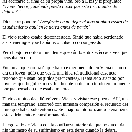
Al acercarse el final de su propia vida, oró a Dios y le preguntó:
“Dime, Señor, ¿qué más puedo hacer por esta tierra antes de
dejarla?”
Dios le respondió:
“Asegúrate de no dejar el más mínimo rastro de
tu sufrimiento aquí en la tierra antes de partir.”
El viejo rabino estaba desconcertado. Sintió que había perdonado
a sus enemigos y se había reconciliado con su pasado.
Pero luego recordó un incidente que aún lo entristecía cada vez que
pensaba en ello.
Fue un ataque contra él que había experimentado en Viena cuando
era un joven judío que vestía una kipá (el tradicional casquete
redondo que usan los judíos practicantes). Había sido atacado por
jóvenes que lo golpearon y finalmente lo dejaron tirado en un puente
porque pensaban que estaba muerto.
El viejo rabino decidió volver a Viena y visitar este puente. Allí, una
mañana temprano, absorbió con inmensa compasión el recuerdo del
niño que había sido entonces. Se imaginó interiorizando plenamente
este sufrimiento y transformándolo.
Luego salió de Viena con la confianza interior de que no quedaría
ningún rastro de su sufrimiento en esta tierra cuando la dejara.