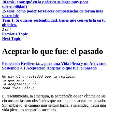
10 tesis: ¿por qué en la práctica se logra muy poca
sostenibilidad?
15 tesis: cómo poder fortalecer competencias de forma más
sostenible
Tesis 1: Si quieres sostenibilidad, tienes que convertirla en tu
objetivo.
2 of 4
Previous Topic
Next Topic
Aceptar lo que fue: el pasado
Protected: Resiliencia… para una Vida Plena y un Activismo
Sostenible
4.1 Aceptación
Aceptar lo que fue: el pasado
No hay otra realidad que la realidad, 
la queramos o no, 
la aceptemos o no. 
Jean Yves Leloup
El resentimiento, la amargura, la percepción de ser víctima de las
circunstancias son obstáculos que nos impiden aceptar el pasado.
Sin embargo, el camino más seguro hacia la serenidad, hacia una
vida plena, es aceptar lo sucedido.