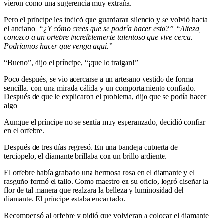
vieron como una sugerencia muy extraña.
Pero el príncipe les indicó que guardaran silencio y se volvió hacia
el anciano.
“
¿Y cómo crees que se podría hacer esto?
”
“
Alteza,
conozco a un orfebre increíblemente talentoso que vive cerca.
Podríamos hacer que venga aquí
.”
“Bueno”, dijo el príncipe, “¡que lo traigan!”
Poco después, se vio acercarse a un artesano vestido de forma
sencilla, con una mirada cálida y un comportamiento confiado.
Después de que le explicaron el problema, dijo que se podía hacer
algo.
Aunque el príncipe no se sentía muy esperanzado, decidió confiar
en el orfebre.
Después de tres días regresó. En una bandeja cubierta de
terciopelo, el diamante brillaba con un brillo ardiente.
El orfebre había grabado una hermosa rosa en el diamante y el
rasguño formó el tallo. Como maestro en su oficio, logró diseñar la
flor de tal manera que realzara la belleza y luminosidad del
diamante. El príncipe estaba encantado.
Recompensó al orfebre y pidió que volvieran a colocar el diamante