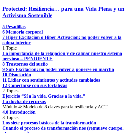
Protected: Resiliencia… para una Vida Plena y un
Activismo Sostenible
5 Pesadillas
6 Memoria corporal
7 Hiper-Excitación o Hiper-Activación: no poder volver a la
calma interior
1 Topic
La importancia de la relajación y de calmar nuestro sistema
nervioso – PENDIENTE
8 Trastornos del sueño
9 Sub-Excitación: no poder volver a ponerse en marcha
10 Disociación
11 Lidiar con sentimientos y actitudes cambiados
12 Conectarse con sus fortalezas
2 Topics
Ejercicio “Sí a la vida. Gracias a la vida.”
La ducha de recursos
Módulo 4: Modelo de 8 claves para la resiliencia y ACT
4.0 Introducción
3 Topics
Los siete procesos básicos de la transformación
Cuando el proceso de transformación nos (re)mueve cuerpo,