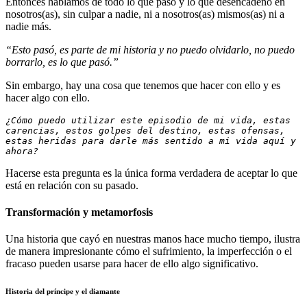
Entonces hablamos de todo lo que pasó y lo que desencadenó en
nosotros(as), sin culpar a nadie, ni a nosotros(as) mismos(as) ni a
nadie más.
“
Esto pasó, es parte de mi historia y no puedo olvidarlo, no puedo
borrarlo,
es lo que
pasó.
”
Sin embargo, hay una cosa que tenemos que hacer con ello y es
hacer algo con ello.
¿Cómo puedo utilizar este episodio de mi vida, estas 
carencias, estos golpes del destino, est
a
s
 ofensas, 
estas heridas
para darle más sentido a mi vida aquí y 
ahora?
Hacerse esta pregunta es la única forma verdadera de aceptar lo que
está en relación con su pasado.
Transformación y metamorfosis
Una historia que cayó en nuestras manos hace mucho tiempo, ilustra
de manera impresionante cómo el sufrimiento, la imperfección o el
fracaso pueden usarse para hacer de ello algo significativo.
Historia del príncipe y el diamante