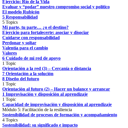
Ejercicio: Río de la Vida
Evaluar y “podar” nuestro compromiso social y político
El modelo Rubicón
5 Responsabilidad
5 Topics
Mi parte, tu parte… ¿o el destino?
Ejercicio para fortalecerte: asociar y disociar
Cuidarse con responsabilidad
Perdonar y soltar
Valentía para el cambio
Valores
6 Cuidado de mi red de apoyo
1 Topic
Orientación a la red (3) – Cercanía o distancia
7 Orientación a la solución
8 Diseño del futuro
1 Topic
Orientación al futuro (2) – Hacer un balance y arrancar
1 Improvisación y disposición al aprendizaje
1 Topic
Capacidad de improvisación y disposición al aprendizaje
Módulo 5: Facilitación de la resiliencia
Sostenibilidad de procesos de formación y acompañamiento
4 Topics
Sostenibilidad: su significado e impacto