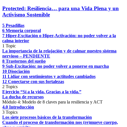
Protected: Resiliencia… para una Vida Plena y un
Activismo Sostenible
5 Pesadillas
6 Memoria corporal
7 Hiper-Excitación o Hiper-Activación: no poder volver a la
calma interior
1 Topic
La importancia de la relajación y de calmar nuestro sistema
nervioso – PENDIENTE
8 Trastornos del sueño
9 Sub-Excitación: no poder volver a ponerse en marcha
10 Disociación
11 Lidiar con sentimientos y actitudes cambiados
12 Conectarse con sus fortalezas
2 Topics
Ejercicio “Sí a la vida. Gracias a la vida.”
La ducha de recursos
Módulo 4: Modelo de 8 claves para la resiliencia y ACT
4.0 Introducción
3 Topics
Los siete procesos básicos de la transformación
Cuando el proceso de transformación nos (re)mueve cuerpo,