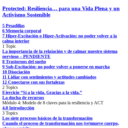
Protected: Resiliencia… para una Vida Plena y un
Activismo Sostenible
5 Pesadillas
6 Memoria corporal
7 Hiper-Excitación o Hiper-Activación: no poder volver a la
calma interior
1 Topic
La importancia de la relajación y de calmar nuestro sistema
nervioso – PENDIENTE
8 Trastornos del sueño
9 Sub-Excitación: no poder volver a ponerse en marcha
10 Disociación
11 Lidiar con sentimientos y actitudes cambiados
12 Conectarse con sus fortalezas
2 Topics
Ejercicio “Sí a la vida. Gracias a la vida.”
La ducha de recursos
Módulo 4: Modelo de 8 claves para la resiliencia y ACT
4.0 Introducción
3 Topics
Los siete procesos básicos de la transformación
Cuando el proceso de transformación nos (re)mueve cuerpo,