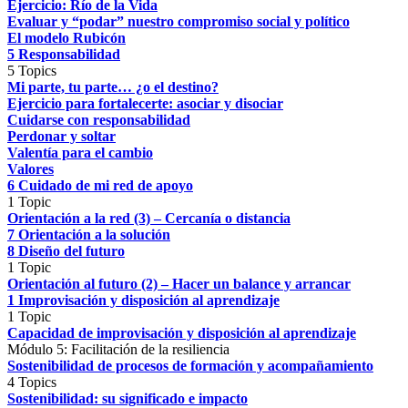
Ejercicio: Río de la Vida
Evaluar y “podar” nuestro compromiso social y político
El modelo Rubicón
5 Responsabilidad
5 Topics
Mi parte, tu parte… ¿o el destino?
Ejercicio para fortalecerte: asociar y disociar
Cuidarse con responsabilidad
Perdonar y soltar
Valentía para el cambio
Valores
6 Cuidado de mi red de apoyo
1 Topic
Orientación a la red (3) – Cercanía o distancia
7 Orientación a la solución
8 Diseño del futuro
1 Topic
Orientación al futuro (2) – Hacer un balance y arrancar
1 Improvisación y disposición al aprendizaje
1 Topic
Capacidad de improvisación y disposición al aprendizaje
Módulo 5: Facilitación de la resiliencia
Sostenibilidad de procesos de formación y acompañamiento
4 Topics
Sostenibilidad: su significado e impacto