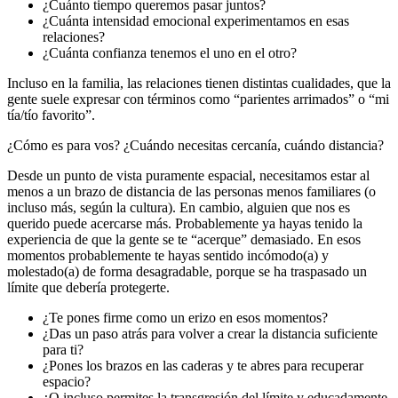
¿Cuánto tiempo queremos pasar juntos?
¿Cuánta intensidad emocional experimentamos en esas
relaciones?
¿Cuánta confianza tenemos el uno en el otro?
Incluso en la familia, las relaciones tienen distintas cualidades, que la
gente suele expresar con términos como “parientes arrimados” o “mi
tía/tío favorito”.
¿Cómo es para vos? ¿Cuándo necesitas cercanía, cuándo distancia?
Desde un punto de vista puramente espacial, necesitamos estar al
menos a un brazo de distancia de las personas menos familiares (o
incluso más, según la cultura). En cambio, alguien que nos es
querido puede acercarse más. Probablemente ya hayas tenido la
experiencia de que la gente se te “acerque” demasiado. En esos
momentos probablemente te hayas sentido incómodo(a) y
molestado(a) de forma desagradable, porque se ha traspasado un
límite que debería protegerte.
¿Te pones firme como un erizo en esos momentos?
¿Das un paso atrás para volver a crear la distancia suficiente
para ti?
¿Pones los brazos en las caderas y te abres para recuperar
espacio?
¿O incluso permites la transgresión del límite y educadamente