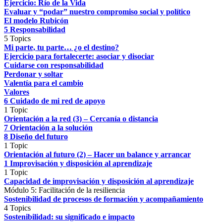
Ejercicio: Río de la Vida
Evaluar y “podar” nuestro compromiso social y político
El modelo Rubicón
5 Responsabilidad
5 Topics
Mi parte, tu parte… ¿o el destino?
Ejercicio para fortalecerte: asociar y disociar
Cuidarse con responsabilidad
Perdonar y soltar
Valentía para el cambio
Valores
6 Cuidado de mi red de apoyo
1 Topic
Orientación a la red (3) – Cercanía o distancia
7 Orientación a la solución
8 Diseño del futuro
1 Topic
Orientación al futuro (2) – Hacer un balance y arrancar
1 Improvisación y disposición al aprendizaje
1 Topic
Capacidad de improvisación y disposición al aprendizaje
Módulo 5: Facilitación de la resiliencia
Sostenibilidad de procesos de formación y acompañamiento
4 Topics
Sostenibilidad: su significado e impacto