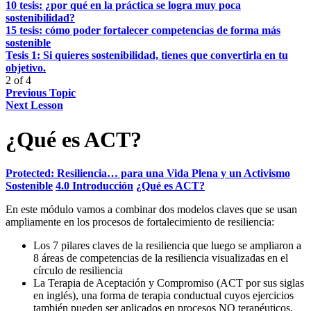
10 tesis: ¿por qué en la práctica se logra muy poca
sostenibilidad?
15 tesis: cómo poder fortalecer competencias de forma más
sostenible
Tesis 1: Si quieres sostenibilidad, tienes que convertirla en tu
objetivo.
2 of 4
Previous Topic
Next Lesson
¿Qué es ACT?
Protected: Resiliencia… para una Vida Plena y un Activismo
Sostenible
4.0 Introducción
¿Qué es ACT?
En este módulo vamos a combinar dos modelos claves que se usan
ampliamente en los procesos de fortalecimiento de resiliencia:
Los 7 pilares claves de la resiliencia que luego se ampliaron a
8 áreas de competencias de la resiliencia visualizadas en el
círculo de resiliencia
La Terapia de Aceptación y Compromiso (ACT por sus siglas
en inglés), una forma de terapia conductual cuyos ejercicios
también pueden ser aplicados en procesos NO terapéuticos.