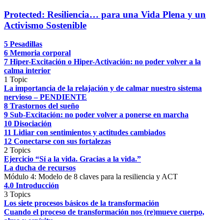
Protected: Resiliencia… para una Vida Plena y un
Activismo Sostenible
5 Pesadillas
6 Memoria corporal
7 Hiper-Excitación o Hiper-Activación: no poder volver a la
calma interior
1 Topic
La importancia de la relajación y de calmar nuestro sistema
nervioso – PENDIENTE
8 Trastornos del sueño
9 Sub-Excitación: no poder volver a ponerse en marcha
10 Disociación
11 Lidiar con sentimientos y actitudes cambiados
12 Conectarse con sus fortalezas
2 Topics
Ejercicio “Sí a la vida. Gracias a la vida.”
La ducha de recursos
Módulo 4: Modelo de 8 claves para la resiliencia y ACT
4.0 Introducción
3 Topics
Los siete procesos básicos de la transformación
Cuando el proceso de transformación nos (re)mueve cuerpo,