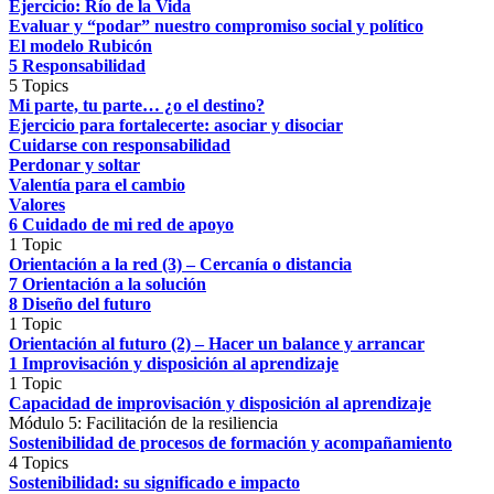
Ejercicio: Río de la Vida
Evaluar y “podar” nuestro compromiso social y político
El modelo Rubicón
5 Responsabilidad
5 Topics
Mi parte, tu parte… ¿o el destino?
Ejercicio para fortalecerte: asociar y disociar
Cuidarse con responsabilidad
Perdonar y soltar
Valentía para el cambio
Valores
6 Cuidado de mi red de apoyo
1 Topic
Orientación a la red (3) – Cercanía o distancia
7 Orientación a la solución
8 Diseño del futuro
1 Topic
Orientación al futuro (2) – Hacer un balance y arrancar
1 Improvisación y disposición al aprendizaje
1 Topic
Capacidad de improvisación y disposición al aprendizaje
Módulo 5: Facilitación de la resiliencia
Sostenibilidad de procesos de formación y acompañamiento
4 Topics
Sostenibilidad: su significado e impacto