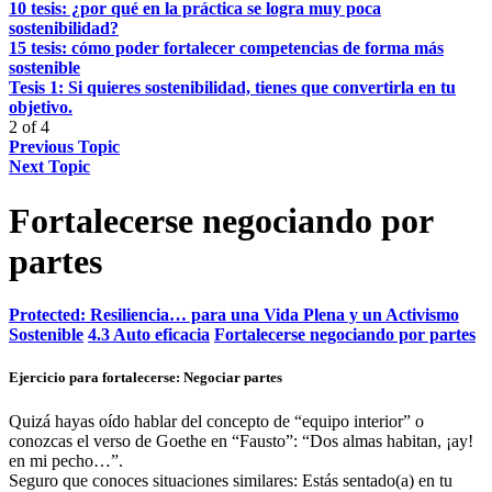
10 tesis: ¿por qué en la práctica se logra muy poca
sostenibilidad?
15 tesis: cómo poder fortalecer competencias de forma más
sostenible
Tesis 1: Si quieres sostenibilidad, tienes que convertirla en tu
objetivo.
2 of 4
Previous Topic
Next Topic
Fortalecerse negociando por
partes
Protected: Resiliencia… para una Vida Plena y un Activismo
Sostenible
4.3 Auto eficacia
Fortalecerse negociando por partes
Ejercicio para fortalecerse: Negociar partes
Quizá hayas oído hablar del concepto de “equipo interior” o
conozcas el verso de Goethe en “Fausto”: “Dos almas habitan, ¡ay!
en mi pecho…”.
Seguro que conoces situaciones similares: Estás sentado(a) en tu