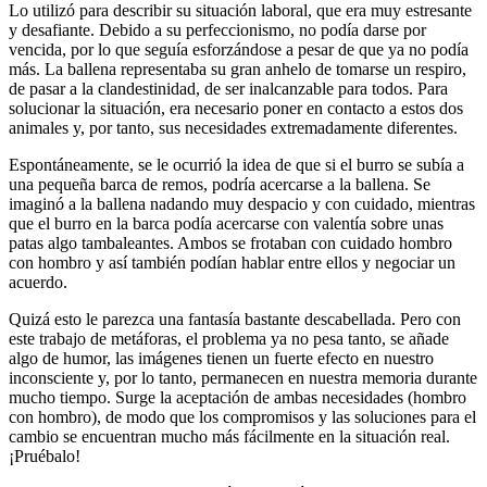
Lo utilizó para describir su situación laboral, que era muy estresante
y desafiante. Debido a su perfeccionismo, no podía darse por
vencida, por lo que seguía esforzándose a pesar de que ya no podía
más. La ballena representaba su gran anhelo de tomarse un respiro,
de pasar a la clandestinidad, de ser inalcanzable para todos. Para
solucionar la situación, era necesario poner en contacto a estos dos
animales y, por tanto, sus necesidades extremadamente diferentes.
Espontáneamente, se le ocurrió la idea de que si el burro se subía a
una pequeña barca de remos, podría acercarse a la ballena. Se
imaginó a la ballena nadando muy despacio y con cuidado, mientras
que el burro en la barca podía acercarse con valentía sobre unas
patas algo tambaleantes. Ambos se frotaban con cuidado hombro
con hombro y así también podían hablar entre ellos y negociar un
acuerdo.
Quizá esto le parezca una fantasía bastante descabellada. Pero con
este trabajo de metáforas, el problema ya no pesa tanto, se añade
algo de humor, las imágenes tienen un fuerte efecto en nuestro
inconsciente y, por lo tanto, permanecen en nuestra memoria durante
mucho tiempo. Surge la aceptación de ambas necesidades (hombro
con hombro), de modo que los compromisos y las soluciones para el
cambio se encuentran mucho más fácilmente en la situación real.
¡Pruébalo!