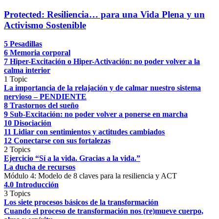
Protected: Resiliencia… para una Vida Plena y un
Activismo Sostenible
5 Pesadillas
6 Memoria corporal
7 Hiper-Excitación o Hiper-Activación: no poder volver a la
calma interior
1 Topic
La importancia de la relajación y de calmar nuestro sistema
nervioso – PENDIENTE
8 Trastornos del sueño
9 Sub-Excitación: no poder volver a ponerse en marcha
10 Disociación
11 Lidiar con sentimientos y actitudes cambiados
12 Conectarse con sus fortalezas
2 Topics
Ejercicio “Sí a la vida. Gracias a la vida.”
La ducha de recursos
Módulo 4: Modelo de 8 claves para la resiliencia y ACT
4.0 Introducción
3 Topics
Los siete procesos básicos de la transformación
Cuando el proceso de transformación nos (re)mueve cuerpo,