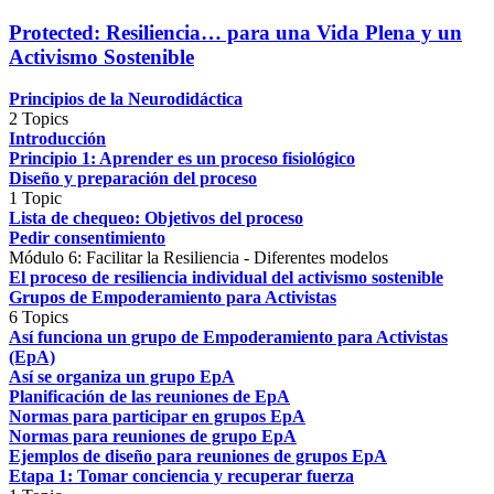
Protected: Resiliencia… para una Vida Plena y un
Activismo Sostenible
Principios de la Neurodidáctica
2 Topics
Introducción
Principio 1: Aprender es un proceso fisiológico
Diseño y preparación del proceso
1 Topic
Lista de chequeo: Objetivos del proceso
Pedir consentimiento
Módulo 6: Facilitar la Resiliencia - Diferentes modelos
El proceso de resiliencia individual del activismo sostenible
Grupos de Empoderamiento para Activistas
6 Topics
Así funciona un grupo de Empoderamiento para Activistas
(EpA)
Así se organiza un grupo EpA
Planificación de las reuniones de EpA
Normas para participar en grupos EpA
Normas para reuniones de grupo EpA
Ejemplos de diseño para reuniones de grupos EpA
Etapa 1: Tomar conciencia y recuperar fuerza