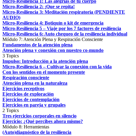
Micro-Resiliencia 1: Las alegrías de tu cuerpo
Micro-Resiliencia 2: ¡Que se repita!
Micro-Resiliencia 3: Meditación respiratoria (PENDIENTE
AUDIO)
Micro-Resiliencia 4: Botiquín o kit de emergencia
Micro-Resiliencia 5 – Viaje por los 7 factores de resiliencia
Micro-Resiliencia 6: Auto chequeo de la resiliencia individual
Módulo 7: Atención Plena y Respiración Consciente
Fundamentos de la atención plena
Atención plena y conexión con nuestro co-mundo
3 Topics
Impulso: Introducción a la atención plena
Micro-Resiliencia 6 – Cultivar la conexión con la vida
Con los sentidos en el momento presente
Respiración consciente
Atención plena en la naturaleza
Ejercicios receptivos
Ejercicios de exploración
Ejercicios de contemplación
Ejercicios en pareja y grupales
2 Topics
Tres ejercicios corporales en silencio
Ejercicio: ¿Qué percibes ahora mismo?
Módulo 8: Herramientas
(Auto)diagnóstico de la resiliencia