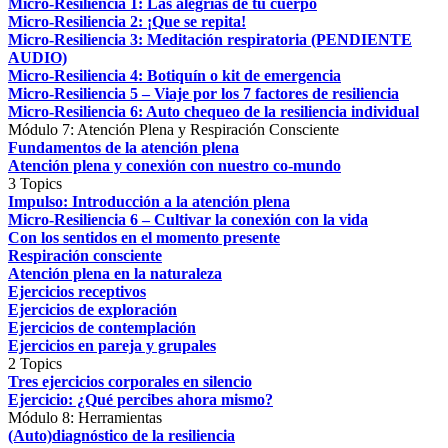
Micro-Resiliencia 1: Las alegrías de tu cuerpo
Micro-Resiliencia 2: ¡Que se repita!
Micro-Resiliencia 3: Meditación respiratoria (PENDIENTE
AUDIO)
Micro-Resiliencia 4: Botiquín o kit de emergencia
Micro-Resiliencia 5 – Viaje por los 7 factores de resiliencia
Micro-Resiliencia 6: Auto chequeo de la resiliencia individual
Módulo 7: Atención Plena y Respiración Consciente
Fundamentos de la atención plena
Atención plena y conexión con nuestro co-mundo
3 Topics
Impulso: Introducción a la atención plena
Micro-Resiliencia 6 – Cultivar la conexión con la vida
Con los sentidos en el momento presente
Respiración consciente
Atención plena en la naturaleza
Ejercicios receptivos
Ejercicios de exploración
Ejercicios de contemplación
Ejercicios en pareja y grupales
2 Topics
Tres ejercicios corporales en silencio
Ejercicio: ¿Qué percibes ahora mismo?
Módulo 8: Herramientas
(Auto)diagnóstico de la resiliencia