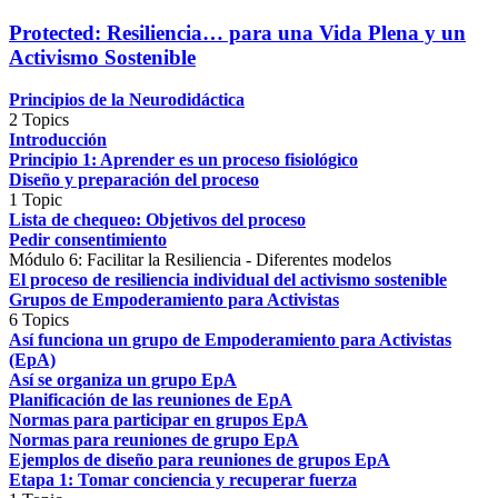
Protected: Resiliencia… para una Vida Plena y un
Activismo Sostenible
Principios de la Neurodidáctica
2 Topics
Introducción
Principio 1: Aprender es un proceso fisiológico
Diseño y preparación del proceso
1 Topic
Lista de chequeo: Objetivos del proceso
Pedir consentimiento
Módulo 6: Facilitar la Resiliencia - Diferentes modelos
El proceso de resiliencia individual del activismo sostenible
Grupos de Empoderamiento para Activistas
6 Topics
Así funciona un grupo de Empoderamiento para Activistas
(EpA)
Así se organiza un grupo EpA
Planificación de las reuniones de EpA
Normas para participar en grupos EpA
Normas para reuniones de grupo EpA
Ejemplos de diseño para reuniones de grupos EpA
Etapa 1: Tomar conciencia y recuperar fuerza