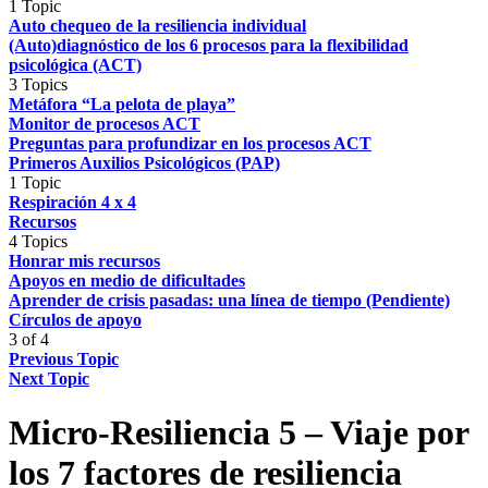
1 Topic
Auto chequeo de la resiliencia individual
(Auto)diagnóstico de los 6 procesos para la flexibilidad
psicológica (ACT)
3 Topics
Metáfora “La pelota de playa”
Monitor de procesos ACT
Preguntas para profundizar en los procesos ACT
Primeros Auxilios Psicológicos (PAP)
1 Topic
Respiración 4 x 4
Recursos
4 Topics
Honrar mis recursos
Apoyos en medio de dificultades
Aprender de crisis pasadas: una línea de tiempo (Pendiente)
Círculos de apoyo
3 of 4
Previous Topic
Next Topic
Micro-Resiliencia 5 – Viaje por
los 7 factores de resiliencia