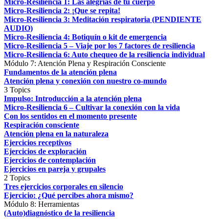
Micro-Resiliencia 1: Las alegrías de tu cuerpo
Micro-Resiliencia 2: ¡Que se repita!
Micro-Resiliencia 3: Meditación respiratoria (PENDIENTE
AUDIO)
Micro-Resiliencia 4: Botiquín o kit de emergencia
Micro-Resiliencia 5 – Viaje por los 7 factores de resiliencia
Micro-Resiliencia 6: Auto chequeo de la resiliencia individual
Módulo 7: Atención Plena y Respiración Consciente
Fundamentos de la atención plena
Atención plena y conexión con nuestro co-mundo
3 Topics
Impulso: Introducción a la atención plena
Micro-Resiliencia 6 – Cultivar la conexión con la vida
Con los sentidos en el momento presente
Respiración consciente
Atención plena en la naturaleza
Ejercicios receptivos
Ejercicios de exploración
Ejercicios de contemplación
Ejercicios en pareja y grupales
2 Topics
Tres ejercicios corporales en silencio
Ejercicio: ¿Qué percibes ahora mismo?
Módulo 8: Herramientas
(Auto)diagnóstico de la resiliencia