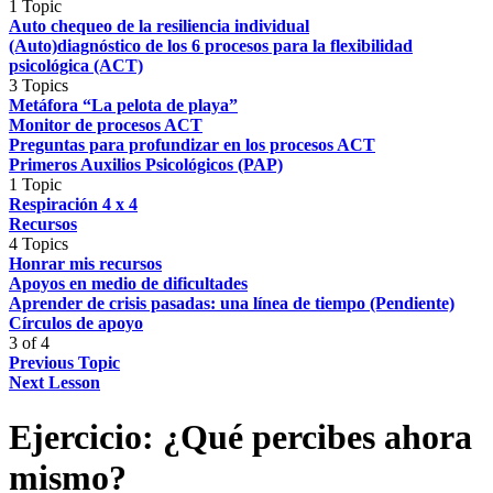
1 Topic
Auto chequeo de la resiliencia individual
(Auto)diagnóstico de los 6 procesos para la flexibilidad
psicológica (ACT)
3 Topics
Metáfora “La pelota de playa”
Monitor de procesos ACT
Preguntas para profundizar en los procesos ACT
Primeros Auxilios Psicológicos (PAP)
1 Topic
Respiración 4 x 4
Recursos
4 Topics
Honrar mis recursos
Apoyos en medio de dificultades
Aprender de crisis pasadas: una línea de tiempo (Pendiente)
Círculos de apoyo
3 of 4
Previous Topic
Next Lesson
Ejercicio: ¿Qué percibes ahora
mismo?