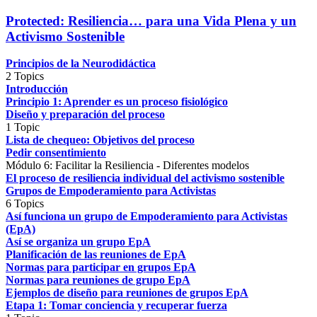
Protected: Resiliencia… para una Vida Plena y un
Activismo Sostenible
Principios de la Neurodidáctica
2 Topics
Introducción
Principio 1: Aprender es un proceso fisiológico
Diseño y preparación del proceso
1 Topic
Lista de chequeo: Objetivos del proceso
Pedir consentimiento
Módulo 6: Facilitar la Resiliencia - Diferentes modelos
El proceso de resiliencia individual del activismo sostenible
Grupos de Empoderamiento para Activistas
6 Topics
Así funciona un grupo de Empoderamiento para Activistas
(EpA)
Así se organiza un grupo EpA
Planificación de las reuniones de EpA
Normas para participar en grupos EpA
Normas para reuniones de grupo EpA
Ejemplos de diseño para reuniones de grupos EpA
Etapa 1: Tomar conciencia y recuperar fuerza