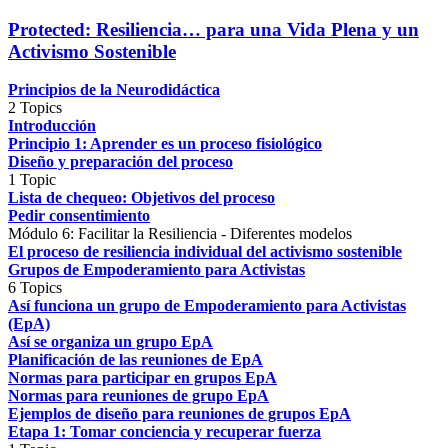
Protected: Resiliencia… para una Vida Plena y un
Activismo Sostenible
Principios de la Neurodidáctica
2 Topics
Introducción
Principio 1: Aprender es un proceso fisiológico
Diseño y preparación del proceso
1 Topic
Lista de chequeo: Objetivos del proceso
Pedir consentimiento
Módulo 6: Facilitar la Resiliencia - Diferentes modelos
El proceso de resiliencia individual del activismo sostenible
Grupos de Empoderamiento para Activistas
6 Topics
Así funciona un grupo de Empoderamiento para Activistas
(EpA)
Así se organiza un grupo EpA
Planificación de las reuniones de EpA
Normas para participar en grupos EpA
Normas para reuniones de grupo EpA
Ejemplos de diseño para reuniones de grupos EpA
Etapa 1: Tomar conciencia y recuperar fuerza