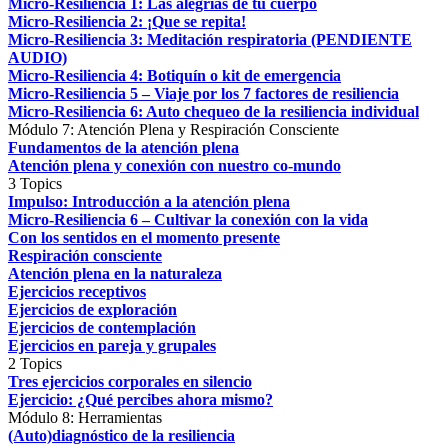
Micro-Resiliencia 1: Las alegrías de tu cuerpo
Micro-Resiliencia 2: ¡Que se repita!
Micro-Resiliencia 3: Meditación respiratoria (PENDIENTE
AUDIO)
Micro-Resiliencia 4: Botiquín o kit de emergencia
Micro-Resiliencia 5 – Viaje por los 7 factores de resiliencia
Micro-Resiliencia 6: Auto chequeo de la resiliencia individual
Módulo 7: Atención Plena y Respiración Consciente
Fundamentos de la atención plena
Atención plena y conexión con nuestro co-mundo
3 Topics
Impulso: Introducción a la atención plena
Micro-Resiliencia 6 – Cultivar la conexión con la vida
Con los sentidos en el momento presente
Respiración consciente
Atención plena en la naturaleza
Ejercicios receptivos
Ejercicios de exploración
Ejercicios de contemplación
Ejercicios en pareja y grupales
2 Topics
Tres ejercicios corporales en silencio
Ejercicio: ¿Qué percibes ahora mismo?
Módulo 8: Herramientas
(Auto)diagnóstico de la resiliencia