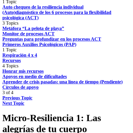
1 Topic
Auto chequeo de la resiliencia individual
(Auto)diagnóstico de los 6 procesos para la flexibilidad
psicológica (ACT)
3 Topics
Metáfora “La pelota de playa”
Monitor de procesos ACT
Preguntas para profundizar en los procesos ACT
Primeros Auxilios Psicológicos (PAP)
1 Topic
Respiración 4 x 4
Recursos
4 Topics
Honrar mis recursos
Apoyos en medio de dificultades
Aprender de crisis pasadas: una línea de tiempo (Pendiente)
Círculos de apoyo
3 of 4
Previous Topic
Next Topic
Micro-Resiliencia 1: Las
alegrías de tu cuerpo