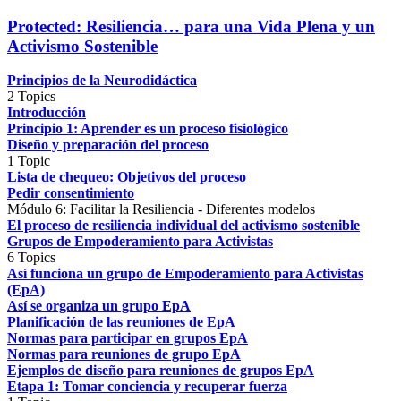
Protected: Resiliencia… para una Vida Plena y un
Activismo Sostenible
Principios de la Neurodidáctica
2 Topics
Introducción
Principio 1: Aprender es un proceso fisiológico
Diseño y preparación del proceso
1 Topic
Lista de chequeo: Objetivos del proceso
Pedir consentimiento
Módulo 6: Facilitar la Resiliencia - Diferentes modelos
El proceso de resiliencia individual del activismo sostenible
Grupos de Empoderamiento para Activistas
6 Topics
Así funciona un grupo de Empoderamiento para Activistas
(EpA)
Así se organiza un grupo EpA
Planificación de las reuniones de EpA
Normas para participar en grupos EpA
Normas para reuniones de grupo EpA
Ejemplos de diseño para reuniones de grupos EpA
Etapa 1: Tomar conciencia y recuperar fuerza