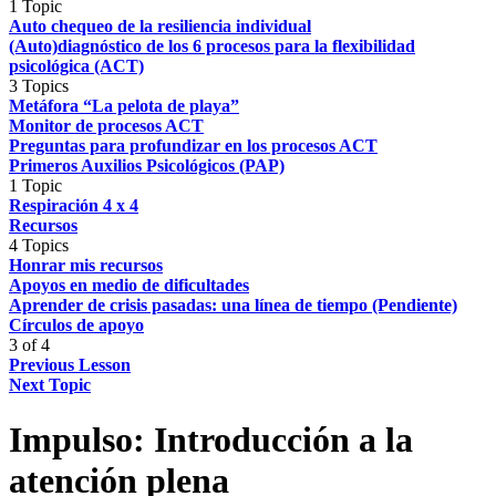
1 Topic
Auto chequeo de la resiliencia individual
(Auto)diagnóstico de los 6 procesos para la flexibilidad
psicológica (ACT)
3 Topics
Metáfora “La pelota de playa”
Monitor de procesos ACT
Preguntas para profundizar en los procesos ACT
Primeros Auxilios Psicológicos (PAP)
1 Topic
Respiración 4 x 4
Recursos
4 Topics
Honrar mis recursos
Apoyos en medio de dificultades
Aprender de crisis pasadas: una línea de tiempo (Pendiente)
Círculos de apoyo
3 of 4
Previous Lesson
Next Topic
Impulso: Introducción a la
atención plena