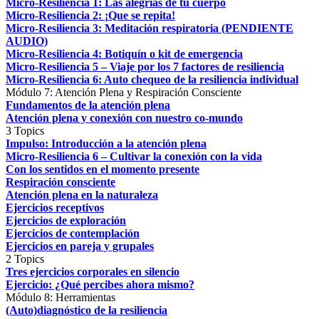
Micro-Resiliencia 1: Las alegrías de tu cuerpo
Micro-Resiliencia 2: ¡Que se repita!
Micro-Resiliencia 3: Meditación respiratoria (PENDIENTE
AUDIO)
Micro-Resiliencia 4: Botiquín o kit de emergencia
Micro-Resiliencia 5 – Viaje por los 7 factores de resiliencia
Micro-Resiliencia 6: Auto chequeo de la resiliencia individual
Módulo 7: Atención Plena y Respiración Consciente
Fundamentos de la atención plena
Atención plena y conexión con nuestro co-mundo
3 Topics
Impulso: Introducción a la atención plena
Micro-Resiliencia 6 – Cultivar la conexión con la vida
Con los sentidos en el momento presente
Respiración consciente
Atención plena en la naturaleza
Ejercicios receptivos
Ejercicios de exploración
Ejercicios de contemplación
Ejercicios en pareja y grupales
2 Topics
Tres ejercicios corporales en silencio
Ejercicio: ¿Qué percibes ahora mismo?
Módulo 8: Herramientas
(Auto)diagnóstico de la resiliencia