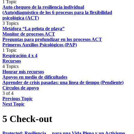
1 Topic
Auto chequeo de la resiliencia individual
(Auto)diagnóstico de los 6 procesos para la flexibilidad
psicológica (ACT)
3 Topics
Metáfora “La pelota de playa”
Monitor de procesos ACT
Preguntas para profundizar en los procesos ACT
Primeros Auxilios Psicológicos (PAP)
1 Topic
Respiración 4 x 4
Recursos
4 Topics
Honrar mis recursos
Apoyos en medio de dificultades
Aprender de crisis pasadas: una línea de tiempo (Pendiente)
Círculos de apoyo
3 of 4
Previous Topic
Next Topic
5 Check-out
Protected: Resiliencia… para una Vida Plena y un Activismo