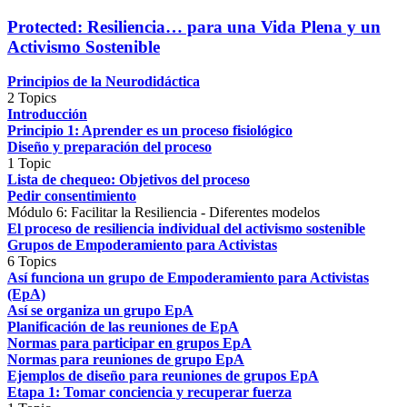
Protected: Resiliencia… para una Vida Plena y un
Activismo Sostenible
Principios de la Neurodidáctica
2 Topics
Introducción
Principio 1: Aprender es un proceso fisiológico
Diseño y preparación del proceso
1 Topic
Lista de chequeo: Objetivos del proceso
Pedir consentimiento
Módulo 6: Facilitar la Resiliencia - Diferentes modelos
El proceso de resiliencia individual del activismo sostenible
Grupos de Empoderamiento para Activistas
6 Topics
Así funciona un grupo de Empoderamiento para Activistas
(EpA)
Así se organiza un grupo EpA
Planificación de las reuniones de EpA
Normas para participar en grupos EpA
Normas para reuniones de grupo EpA
Ejemplos de diseño para reuniones de grupos EpA
Etapa 1: Tomar conciencia y recuperar fuerza