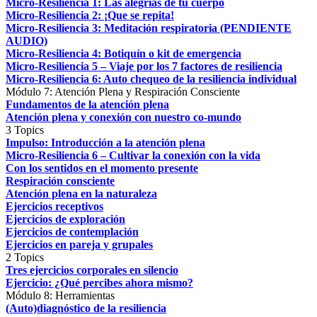
Micro-Resiliencia 1: Las alegrías de tu cuerpo
Micro-Resiliencia 2: ¡Que se repita!
Micro-Resiliencia 3: Meditación respiratoria (PENDIENTE
AUDIO)
Micro-Resiliencia 4: Botiquín o kit de emergencia
Micro-Resiliencia 5 – Viaje por los 7 factores de resiliencia
Micro-Resiliencia 6: Auto chequeo de la resiliencia individual
Módulo 7: Atención Plena y Respiración Consciente
Fundamentos de la atención plena
Atención plena y conexión con nuestro co-mundo
3 Topics
Impulso: Introducción a la atención plena
Micro-Resiliencia 6 – Cultivar la conexión con la vida
Con los sentidos en el momento presente
Respiración consciente
Atención plena en la naturaleza
Ejercicios receptivos
Ejercicios de exploración
Ejercicios de contemplación
Ejercicios en pareja y grupales
2 Topics
Tres ejercicios corporales en silencio
Ejercicio: ¿Qué percibes ahora mismo?
Módulo 8: Herramientas
(Auto)diagnóstico de la resiliencia