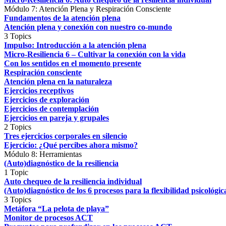
Módulo 7: Atención Plena y Respiración Consciente
Fundamentos de la atención plena
Atención plena y conexión con nuestro co-mundo
3 Topics
Impulso: Introducción a la atención plena
Micro-Resiliencia 6 – Cultivar la conexión con la vida
Con los sentidos en el momento presente
Respiración consciente
Atención plena en la naturaleza
Ejercicios receptivos
Ejercicios de exploración
Ejercicios de contemplación
Ejercicios en pareja y grupales
2 Topics
Tres ejercicios corporales en silencio
Ejercicio: ¿Qué percibes ahora mismo?
Módulo 8: Herramientas
(Auto)diagnóstico de la resiliencia
1 Topic
Auto chequeo de la resiliencia individual
(Auto)diagnóstico de los 6 procesos para la flexibilidad psicológi
3 Topics
Metáfora “La pelota de playa”
Monitor de procesos ACT