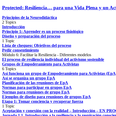
Protected: Resiliencia… para una Vida Plena y un Act
Principios de la Neurodidáctica
2 Topics
Introducción
Principio 1: Aprender es un proceso fisiológico
Diseño y preparación del proceso
1 Topic
Lista de chequeo: Objetivos del proceso
Pedir consentimiento
Módulo 6: Facilitar la Resiliencia - Diferentes modelos
El proceso de resiliencia individual del activismo sostenible
Grupos de Empoderamiento para Activistas
6 Topics
Así funciona un grupo de Empoderamiento para Activistas (EpA
Así se organiza un grupo EpA
Planificación de las reuniones de EpA
Normas para participar en grupos EpA
Normas para reuniones de grupo EpA
Ejemplos de diseño para reuniones de grupos EpA
Etapa 1: Tomar conciencia y recuperar fuerza
1 Topic
Aceptación y conexión con la realidad – Introducción – EN P
Jornada 1.1. Introducción a la resiliencia y la respiración conscie