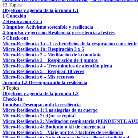
13 Topics
Objetivos y agenda de la jornada 1.1
1 Conexión
2 Respiración 3 x 5
3 Impulso: Activismo sostenible y resiliencia
4 Impulso y ejercicio: Resiliencia y resistencia al estrés
5 Check-out
Micro-Resiliencia 1a – Los beneficios de la respiración consciente
Micro-Resiliencia 1b: Respiración 3 x 5
Micro-Resiliencia 2 – Meditación de la montaña
Micro-Resiliencia 3 – Respiración de 4 puntos
Micro-Resiliencia 4 – Tres minutos de atención plena
Micro-Resiliencia 5 – Respirar 10 veces
Micro-Resiliencia 6 – Mis recursos
Jornada 1.2 Desempacando la resiliencia
9 Topics
Objetivos y agenda de la jornada 1.2
Check-In
Impulso: Desempacando la resiliencia
Micro-Resiliencia 1: Las alegrías de tu cuerpo
Micro-Resiliencia 2: ¡Que se repita!
Micro-Resiliencia 3: Meditación respiratoria (PENDIENTE AU
Micro-Resiliencia 4: Botiquín o kit de emergencia
Micro-Resiliencia 5 – Viaje por los 7 factores de resiliencia
Micro-Resiliencia 6: Auto chequeo de la resiliencia individual