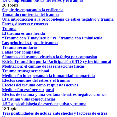
1.4 Comprensión básica del estrés y el trauma
20 Topics
Seguir desempacando la resiliencia
Tomando conciencia del trauma
Una introducción a la psicobiología de estrés negativo y trauma
Estrés, disstress y eustress
Trauma
El trauma es una herida
“Trauma con T mayúscula” vs. “trauma con t minúscula”
Los principales tipos de trauma
Trauma secundario
Fatiga por compasión
Síntomas del trauma vicario o la fatiga por compasión
Estrés Traumático por la Participación (PITS) y herida moral
Meditación: el camino de las sensaciones físicas
Trauma transgeneracional
Meditación interpersonal: la humanidad compartida
Efectos comunes del estrés y el trauma
Efectos del trauma como respuestas activas
Meditación: escáner corporal
Efectos de trauma y una ventana de estrés negativo crónico
El trauma y sus consecuencias
1.5 La psicobiología de estrés negativo y trauma
18 Topics
Tres posibilidades de actuar ante shocks y factores de estrés