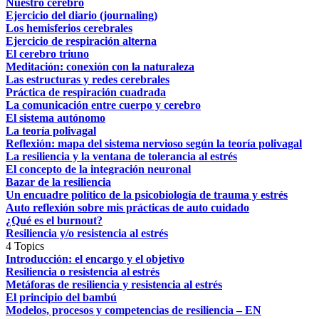
Nuestro cerebro
Ejercicio del diario (journaling)
Los hemisferios cerebrales
Ejercicio de respiración alterna
El cerebro triuno
Meditación: conexión con la naturaleza
Las estructuras y redes cerebrales
Práctica de respiración cuadrada
La comunicación entre cuerpo y cerebro
El sistema autónomo
La teoría polivagal
Reflexión: mapa del sistema nervioso según la teoría polivagal
La resiliencia y la ventana de tolerancia al estrés
El concepto de la integración neuronal
Bazar de la resiliencia
Un encuadre político de la psicobiología de trauma y estrés
Auto reflexión sobre mis prácticas de auto cuidado
¿Qué es el burnout?
Resiliencia y/o resistencia al estrés
4 Topics
Introducción: el encargo y el objetivo
Resiliencia o resistencia al estrés
Metáforas de resiliencia y resistencia al estrés
El principio del bambú
Modelos, procesos y competencias de resiliencia – EN