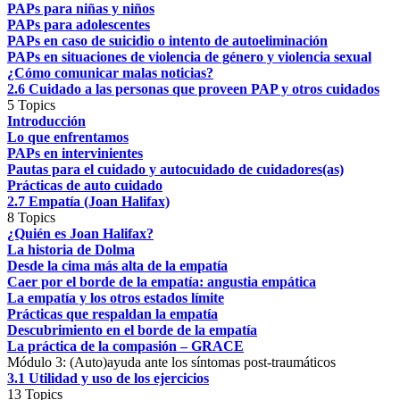
PAPs para niñas y niños
PAPs para adolescentes
PAPs en caso de suicidio o intento de autoeliminación
PAPs en situaciones de violencia de género y violencia sexual
¿Cómo comunicar malas noticias?
2.6 Cuidado a las personas que proveen PAP y otros cuidados
5 Topics
Introducción
Lo que enfrentamos
PAPs en intervinientes
Pautas para el cuidado y autocuidado de cuidadores(as)
Prácticas de auto cuidado
2.7 Empatía (Joan Halifax)
8 Topics
¿Quién es Joan Halifax?
La historia de Dolma
Desde la cima más alta de la empatía
Caer por el borde de la empatía: angustia empática
La empatía y los otros estados límite
Prácticas que respaldan la empatía
Descubrimiento en el borde de la empatía
La práctica de la compasión – GRACE
Módulo 3: (Auto)ayuda ante los síntomas post-traumáticos
3.1 Utilidad y uso de los ejercicios
13 Topics