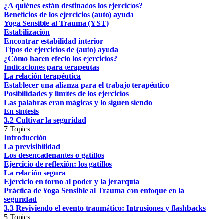
¿A quiénes están destinados los ejercicios?
Beneficios de los ejercicios (auto) ayuda
Yoga Sensible al Trauma (YST)
Estabilización
Encontrar estabilidad interior
Tipos de ejercicios de (auto) ayuda
¿Cómo hacen efecto los ejercicios?
Indicaciones para terapeutas
La relación terapéutica
Establecer una alianza para el trabajo terapéutico
Posibilidades y límites de los ejercicios
Las palabras eran mágicas y lo siguen siendo
En síntesis
3.2 Cultivar la seguridad
7 Topics
Introducción
La previsibilidad
Los desencadenantes o gatillos
Ejercicio de reflexión: los gatillos
La relación segura
Ejercicio en torno al poder y la jerarquía
Práctica de Yoga Sensible al Trauma con enfoque en la
seguridad
3.3 Reviviendo el evento traumático: Intrusiones y flashbacks
5 Topics