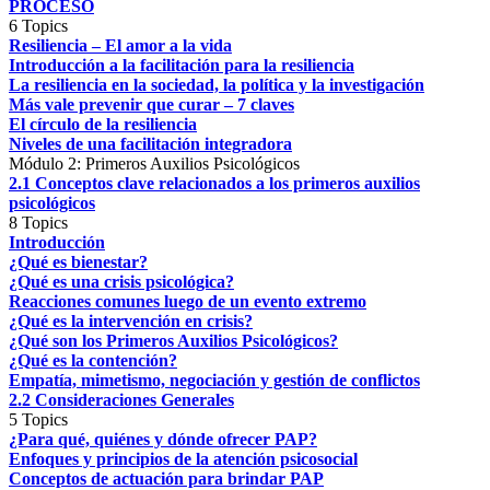
PROCESO
6 Topics
Resiliencia – El amor a la vida
Introducción a la facilitación para la resiliencia
La resiliencia en la sociedad, la política y la investigación
Más vale prevenir que curar – 7 claves
El círculo de la resiliencia
Niveles de una facilitación integradora
Módulo 2: Primeros Auxilios Psicológicos
2.1 Conceptos clave relacionados a los primeros auxilios
psicológicos
8 Topics
Introducción
¿Qué es bienestar?
¿Qué es una crisis psicológica?
Reacciones comunes luego de un evento extremo
¿Qué es la intervención en crisis?
¿Qué son los Primeros Auxilios Psicológicos?
¿Qué es la contención?
Empatía, mimetismo, negociación y gestión de conflictos
2.2 Consideraciones Generales
5 Topics
¿Para qué, quiénes y dónde ofrecer PAP?
Enfoques y principios de la atención psicosocial
Conceptos de actuación para brindar PAP