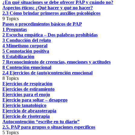
¿En qué situaciones se debe ofrecer PAP y cuándo no?
Aspectos éticos: ¿Qué hacer y qué no hacer?
2.3 Cómo brindar primeros auxilios psicológicos
9 Topics
Pasos o procedimientos básicos de PAP
1 Preguntas
2 Escucha empática – Dos palabras prohibidas
3 Conducción del relato
4 Mimetismo corporal
5 Connotación positiva
6 Estabilización
7 Reconocimiento de creencias, emociones y actitudes
8 Contención emocional
2.4 Ejercicios de (auto)contención emocional
8 Topics
Ejercicios de respiración
Ejercicios de estiramiento
Ejercicios para el enojo
Ejercicio para soltar – desapego
Ejercicio tanatológico
Ejercicio de abrazoterapia
Ejercicio de risoterapia
Autocontención “escribe en tu diario”
2.5. PAP para grupos o situaciones específicos
5 Topics