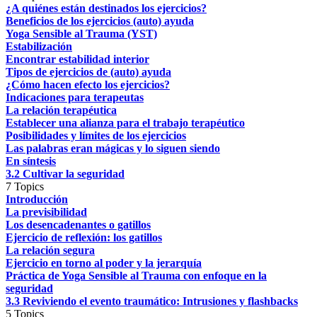
¿A quiénes están destinados los ejercicios?
Beneficios de los ejercicios (auto) ayuda
Yoga Sensible al Trauma (YST)
Estabilización
Encontrar estabilidad interior
Tipos de ejercicios de (auto) ayuda
¿Cómo hacen efecto los ejercicios?
Indicaciones para terapeutas
La relación terapéutica
Establecer una alianza para el trabajo terapéutico
Posibilidades y límites de los ejercicios
Las palabras eran mágicas y lo siguen siendo
En síntesis
3.2 Cultivar la seguridad
7 Topics
Introducción
La previsibilidad
Los desencadenantes o gatillos
Ejercicio de reflexión: los gatillos
La relación segura
Ejercicio en torno al poder y la jerarquía
Práctica de Yoga Sensible al Trauma con enfoque en la
seguridad
3.3 Reviviendo el evento traumático: Intrusiones y flashbacks
5 Topics