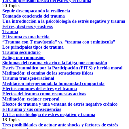
1.4 Comprensión básica del estrés y el trauma
20 Topics
Seguir desempacando la resiliencia
Tomando conciencia del trauma
Una introducción a la psicobiología de estrés negativo y trauma
Estrés, disstress y eustress
Trauma
El trauma es una herida
“Trauma con T mayúscula” vs. “trauma con t minúscula”
Los principales tipos de trauma
Trauma secundario
Fatiga por compasión
Síntomas del trauma vicario o la fatiga por compasión
Estrés Traumático por la Participación (PITS) y herida moral
Meditación: el camino de las sensaciones físicas
Trauma transgeneracional
Meditación interpersonal: la humanidad compartida
Efectos comunes del estrés y el trauma
Efectos del trauma como respuestas activas
Meditación: escáner corporal
Efectos de trauma y una ventana de estrés negativo crónico
El trauma y sus consecuencias
1.5 La psicobiología de estrés negativo y trauma
18 Topics
Tres posibilidades de actuar ante shocks y factores de estrés