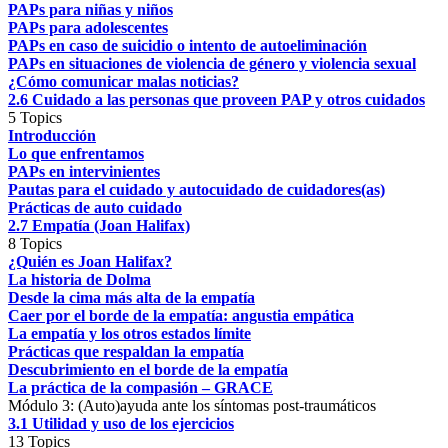
PAPs para niñas y niños
PAPs para adolescentes
PAPs en caso de suicidio o intento de autoeliminación
PAPs en situaciones de violencia de género y violencia sexual
¿Cómo comunicar malas noticias?
2.6 Cuidado a las personas que proveen PAP y otros cuidados
5 Topics
Introducción
Lo que enfrentamos
PAPs en intervinientes
Pautas para el cuidado y autocuidado de cuidadores(as)
Prácticas de auto cuidado
2.7 Empatía (Joan Halifax)
8 Topics
¿Quién es Joan Halifax?
La historia de Dolma
Desde la cima más alta de la empatía
Caer por el borde de la empatía: angustia empática
La empatía y los otros estados límite
Prácticas que respaldan la empatía
Descubrimiento en el borde de la empatía
La práctica de la compasión – GRACE
Módulo 3: (Auto)ayuda ante los síntomas post-traumáticos
3.1 Utilidad y uso de los ejercicios
13 Topics