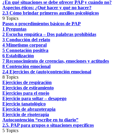
¿En qué situaciones se debe ofrecer PAP y cuándo no?
Aspectos éticos: ¿Qué hacer y qué no hacer?
2.3 Cómo brindar primeros auxilios psicológicos
9 Topics
Pasos o procedimientos básicos de PAP
1 Preguntas
2 Escucha empática – Dos palabras prohibidas
3 Conducción del relato
4 Mimetismo corporal
5 Connotación positiva
6 Estabilización
7 Reconocimiento de creencias, emociones y actitudes
8 Contención emocional
2.4 Ejercicios de (auto)contención emocional
8 Topics
Ejercicios de respiración
Ejercicios de estiramiento
Ejercicios para el enojo
Ejercicio para soltar – desapego
Ejercicio tanatológico
Ejercicio de abrazoterapia
Ejercicio de risoterapia
Autocontención “escribe en tu diario”
2.5. PAP para grupos o situaciones específicos
5 Topics