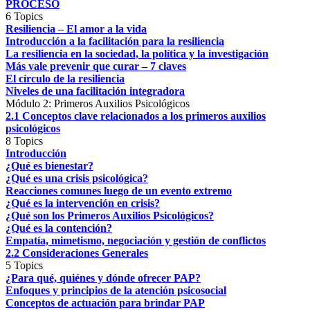
PROCESO
6 Topics
Resiliencia – El amor a la vida
Introducción a la facilitación para la resiliencia
La resiliencia en la sociedad, la política y la investigación
Más vale prevenir que curar – 7 claves
El círculo de la resiliencia
Niveles de una facilitación integradora
Módulo 2: Primeros Auxilios Psicológicos
2.1 Conceptos clave relacionados a los primeros auxilios
psicológicos
8 Topics
Introducción
¿Qué es bienestar?
¿Qué es una crisis psicológica?
Reacciones comunes luego de un evento extremo
¿Qué es la intervención en crisis?
¿Qué son los Primeros Auxilios Psicológicos?
¿Qué es la contención?
Empatía, mimetismo, negociación y gestión de conflictos
2.2 Consideraciones Generales
5 Topics
¿Para qué, quiénes y dónde ofrecer PAP?
Enfoques y principios de la atención psicosocial
Conceptos de actuación para brindar PAP