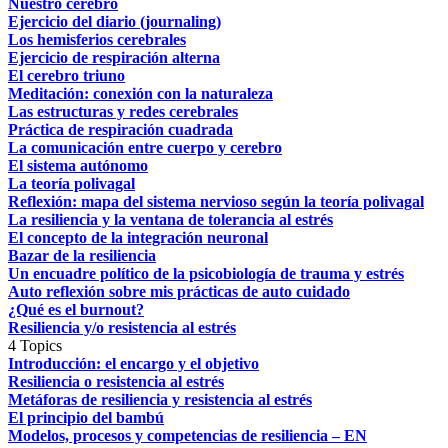
Nuestro cerebro
Ejercicio del diario (journaling)
Los hemisferios cerebrales
Ejercicio de respiración alterna
El cerebro triuno
Meditación: conexión con la naturaleza
Las estructuras y redes cerebrales
Práctica de respiración cuadrada
La comunicación entre cuerpo y cerebro
El sistema autónomo
La teoría polivagal
Reflexión: mapa del sistema nervioso según la teoría polivagal
La resiliencia y la ventana de tolerancia al estrés
El concepto de la integración neuronal
Bazar de la resiliencia
Un encuadre político de la psicobiología de trauma y estrés
Auto reflexión sobre mis prácticas de auto cuidado
¿Qué es el burnout?
Resiliencia y/o resistencia al estrés
4 Topics
Introducción: el encargo y el objetivo
Resiliencia o resistencia al estrés
Metáforas de resiliencia y resistencia al estrés
El principio del bambú
Modelos, procesos y competencias de resiliencia – EN