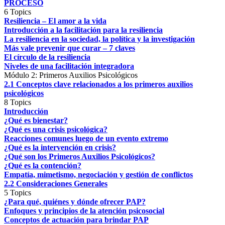
PROCESO
6 Topics
Resiliencia – El amor a la vida
Introducción a la facilitación para la resiliencia
La resiliencia en la sociedad, la política y la investigación
Más vale prevenir que curar – 7 claves
El círculo de la resiliencia
Niveles de una facilitación integradora
Módulo 2: Primeros Auxilios Psicológicos
2.1 Conceptos clave relacionados a los primeros auxilios
psicológicos
8 Topics
Introducción
¿Qué es bienestar?
¿Qué es una crisis psicológica?
Reacciones comunes luego de un evento extremo
¿Qué es la intervención en crisis?
¿Qué son los Primeros Auxilios Psicológicos?
¿Qué es la contención?
Empatía, mimetismo, negociación y gestión de conflictos
2.2 Consideraciones Generales
5 Topics
¿Para qué, quiénes y dónde ofrecer PAP?
Enfoques y principios de la atención psicosocial
Conceptos de actuación para brindar PAP