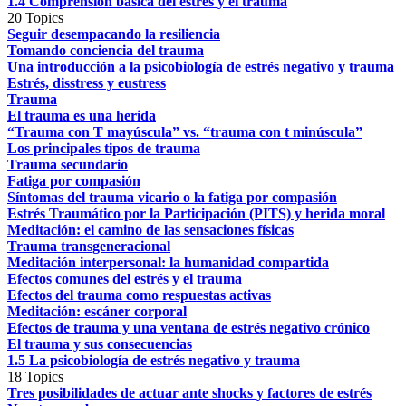
1.4 Comprensión básica del estrés y el trauma
20 Topics
Seguir desempacando la resiliencia
Tomando conciencia del trauma
Una introducción a la psicobiología de estrés negativo y trauma
Estrés, disstress y eustress
Trauma
El trauma es una herida
“Trauma con T mayúscula” vs. “trauma con t minúscula”
Los principales tipos de trauma
Trauma secundario
Fatiga por compasión
Síntomas del trauma vicario o la fatiga por compasión
Estrés Traumático por la Participación (PITS) y herida moral
Meditación: el camino de las sensaciones físicas
Trauma transgeneracional
Meditación interpersonal: la humanidad compartida
Efectos comunes del estrés y el trauma
Efectos del trauma como respuestas activas
Meditación: escáner corporal
Efectos de trauma y una ventana de estrés negativo crónico
El trauma y sus consecuencias
1.5 La psicobiología de estrés negativo y trauma
18 Topics
Tres posibilidades de actuar ante shocks y factores de estrés