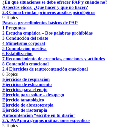
¿En qué situaciones se debe ofrecer PAP y cuándo no?
Aspectos éticos: ¿Qué hacer y qué no hacer?
2.3 Cómo brindar primeros auxilios psicológicos
9 Topics
Pasos o procedimientos básicos de PAP
1 Preguntas
2 Escucha empática – Dos palabras prohibidas
3 Conducción del relato
4 Mimetismo corporal
5 Connotación positiva
6 Estabilización
7 Reconocimiento de creencias, emociones y actitudes
8 Contención emocional
2.4 Ejercicios de (auto)contención emocional
8 Topics
Ejercicios de respiración
Ejercicios de estiramiento
Ejercicios para el enojo
Ejercicio para soltar – desapego
Ejercicio tanatológico
Ejercicio de abrazoterapia
Ejercicio de risoterapia
Autocontención “escribe en tu diario”
2.5. PAP para grupos o situaciones específicos
5 Topics