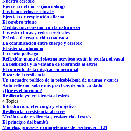
Nuestro cerebro
Ejercicio del diario (journaling)
Los hemisferios cerebrales
Ejercicio de respiración alterna
El cerebro triuno
Meditación: conexión con la naturaleza
Las estructuras y redes cerebrales
Práctica de respiración cuadrada
La comunicación entre cuerpo y cerebro
El sistema autónomo
La teoría polivagal
Reflexión: mapa del sistema nervioso según la teoría polivagal
La resiliencia y la ventana de tolerancia al estrés
El concepto de la integración neuronal
Bazar de la resiliencia
Un encuadre político de la psicobiología de trauma y estrés
Auto reflexión sobre mis prácticas de auto cuidado
¿Qué es el burnout?
Resiliencia y/o resistencia al estrés
4 Topics
Introducción: el encargo y el objetivo
Resiliencia o resistencia al estrés
Metáforas de resiliencia y resistencia al estrés
El principio del bambú
Modelos, procesos y competencias de resiliencia – EN