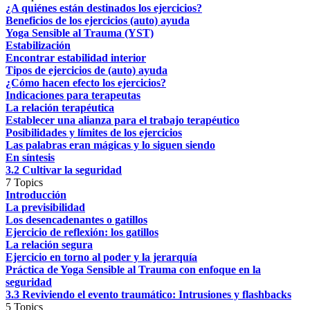
¿A quiénes están destinados los ejercicios?
Beneficios de los ejercicios (auto) ayuda
Yoga Sensible al Trauma (YST)
Estabilización
Encontrar estabilidad interior
Tipos de ejercicios de (auto) ayuda
¿Cómo hacen efecto los ejercicios?
Indicaciones para terapeutas
La relación terapéutica
Establecer una alianza para el trabajo terapéutico
Posibilidades y límites de los ejercicios
Las palabras eran mágicas y lo siguen siendo
En síntesis
3.2 Cultivar la seguridad
7 Topics
Introducción
La previsibilidad
Los desencadenantes o gatillos
Ejercicio de reflexión: los gatillos
La relación segura
Ejercicio en torno al poder y la jerarquía
Práctica de Yoga Sensible al Trauma con enfoque en la
seguridad
3.3 Reviviendo el evento traumático: Intrusiones y flashbacks
5 Topics