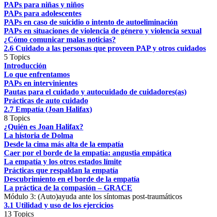
PAPs para niñas y niños
PAPs para adolescentes
PAPs en caso de suicidio o intento de autoeliminación
PAPs en situaciones de violencia de género y violencia sexual
¿Cómo comunicar malas noticias?
2.6 Cuidado a las personas que proveen PAP y otros cuidados
5 Topics
Introducción
Lo que enfrentamos
PAPs en intervinientes
Pautas para el cuidado y autocuidado de cuidadores(as)
Prácticas de auto cuidado
2.7 Empatía (Joan Halifax)
8 Topics
¿Quién es Joan Halifax?
La historia de Dolma
Desde la cima más alta de la empatía
Caer por el borde de la empatía: angustia empática
La empatía y los otros estados límite
Prácticas que respaldan la empatía
Descubrimiento en el borde de la empatía
La práctica de la compasión – GRACE
Módulo 3: (Auto)ayuda ante los síntomas post-traumáticos
3.1 Utilidad y uso de los ejercicios
13 Topics