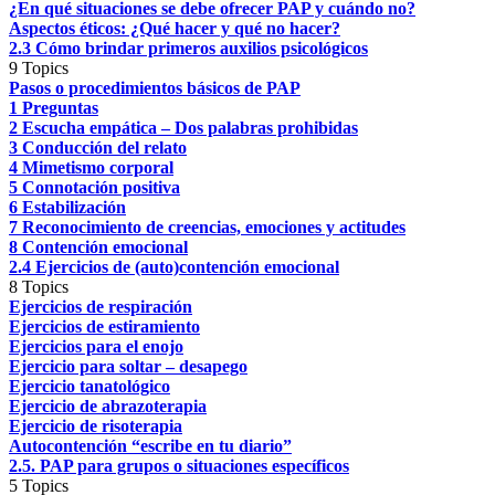
¿En qué situaciones se debe ofrecer PAP y cuándo no?
Aspectos éticos: ¿Qué hacer y qué no hacer?
2.3 Cómo brindar primeros auxilios psicológicos
9 Topics
Pasos o procedimientos básicos de PAP
1 Preguntas
2 Escucha empática – Dos palabras prohibidas
3 Conducción del relato
4 Mimetismo corporal
5 Connotación positiva
6 Estabilización
7 Reconocimiento de creencias, emociones y actitudes
8 Contención emocional
2.4 Ejercicios de (auto)contención emocional
8 Topics
Ejercicios de respiración
Ejercicios de estiramiento
Ejercicios para el enojo
Ejercicio para soltar – desapego
Ejercicio tanatológico
Ejercicio de abrazoterapia
Ejercicio de risoterapia
Autocontención “escribe en tu diario”
2.5. PAP para grupos o situaciones específicos
5 Topics