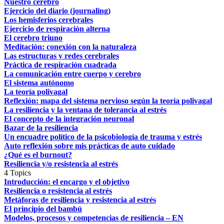
Nuestro cerebro
Ejercicio del diario (journaling)
Los hemisferios cerebrales
Ejercicio de respiración alterna
El cerebro triuno
Meditación: conexión con la naturaleza
Las estructuras y redes cerebrales
Práctica de respiración cuadrada
La comunicación entre cuerpo y cerebro
El sistema autónomo
La teoría polivagal
Reflexión: mapa del sistema nervioso según la teoría polivagal
La resiliencia y la ventana de tolerancia al estrés
El concepto de la integración neuronal
Bazar de la resiliencia
Un encuadre político de la psicobiología de trauma y estrés
Auto reflexión sobre mis prácticas de auto cuidado
¿Qué es el burnout?
Resiliencia y/o resistencia al estrés
4 Topics
Introducción: el encargo y el objetivo
Resiliencia o resistencia al estrés
Metáforas de resiliencia y resistencia al estrés
El principio del bambú
Modelos, procesos y competencias de resiliencia – EN