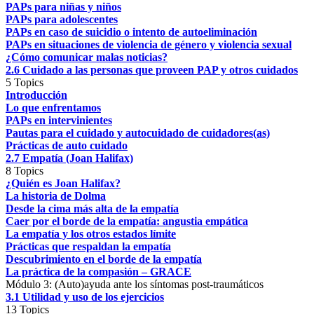
PAPs para niñas y niños
PAPs para adolescentes
PAPs en caso de suicidio o intento de autoeliminación
PAPs en situaciones de violencia de género y violencia sexual
¿Cómo comunicar malas noticias?
2.6 Cuidado a las personas que proveen PAP y otros cuidados
5 Topics
Introducción
Lo que enfrentamos
PAPs en intervinientes
Pautas para el cuidado y autocuidado de cuidadores(as)
Prácticas de auto cuidado
2.7 Empatía (Joan Halifax)
8 Topics
¿Quién es Joan Halifax?
La historia de Dolma
Desde la cima más alta de la empatía
Caer por el borde de la empatía: angustia empática
La empatía y los otros estados límite
Prácticas que respaldan la empatía
Descubrimiento en el borde de la empatía
La práctica de la compasión – GRACE
Módulo 3: (Auto)ayuda ante los síntomas post-traumáticos
3.1 Utilidad y uso de los ejercicios
13 Topics