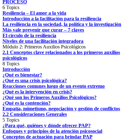
PROCESO
6 Topics
Resiliencia – El amor a la vida
Introducción a la facilitación para la resiliencia
La resiliencia en la sociedad, la política y la investigación
Más vale prevenir que curar – 7 claves
El círculo de la resiliencia
Niveles de una facilitación integradora
Módulo 2: Primeros Auxilios Psicológicos
2.1 Conceptos clave relacionados a los primeros auxilios
psicológicos
8 Topics
Introducción
¿Qué es bienestar?
¿Qué es una crisis psicológica?
Reacciones comunes luego de un evento extremo
¿Qué es la intervención en crisis?
¿Qué son los Primeros Auxilios Psicológicos?
¿Qué es la contención?
Empatía, mimetismo, negociación y gestión de conflictos
2.2 Consideraciones Generales
5 Topics
¿Para qué, quiénes y dónde ofrecer PAP?
Enfoques y principios de la atención psicosocial
Conceptos de actuación para brindar PAP