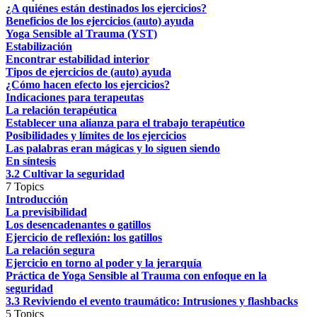
¿A quiénes están destinados los ejercicios?
Beneficios de los ejercicios (auto) ayuda
Yoga Sensible al Trauma (YST)
Estabilización
Encontrar estabilidad interior
Tipos de ejercicios de (auto) ayuda
¿Cómo hacen efecto los ejercicios?
Indicaciones para terapeutas
La relación terapéutica
Establecer una alianza para el trabajo terapéutico
Posibilidades y límites de los ejercicios
Las palabras eran mágicas y lo siguen siendo
En síntesis
3.2 Cultivar la seguridad
7 Topics
Introducción
La previsibilidad
Los desencadenantes o gatillos
Ejercicio de reflexión: los gatillos
La relación segura
Ejercicio en torno al poder y la jerarquía
Práctica de Yoga Sensible al Trauma con enfoque en la
seguridad
3.3 Reviviendo el evento traumático: Intrusiones y flashbacks
5 Topics