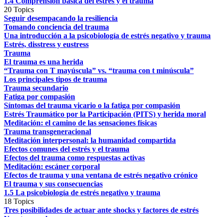
1.4 Comprensión básica del estrés y el trauma
20 Topics
Seguir desempacando la resiliencia
Tomando conciencia del trauma
Una introducción a la psicobiología de estrés negativo y trauma
Estrés, disstress y eustress
Trauma
El trauma es una herida
“Trauma con T mayúscula” vs. “trauma con t minúscula”
Los principales tipos de trauma
Trauma secundario
Fatiga por compasión
Síntomas del trauma vicario o la fatiga por compasión
Estrés Traumático por la Participación (PITS) y herida moral
Meditación: el camino de las sensaciones físicas
Trauma transgeneracional
Meditación interpersonal: la humanidad compartida
Efectos comunes del estrés y el trauma
Efectos del trauma como respuestas activas
Meditación: escáner corporal
Efectos de trauma y una ventana de estrés negativo crónico
El trauma y sus consecuencias
1.5 La psicobiología de estrés negativo y trauma
18 Topics
Tres posibilidades de actuar ante shocks y factores de estrés