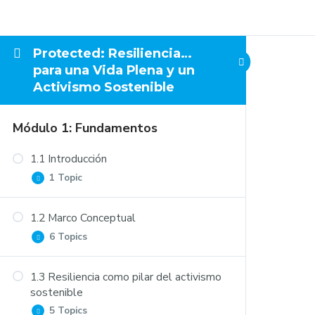
Protected: Resiliencia…
para una Vida Plena y un
Activismo Sostenible
Módulo 1: Fundamentos
1.1 Introducción
1 Topic
1.2 Marco Conceptual
Cómo navegar por este curso sobre la
6 Topics
resiliencia
1.3 Resiliencia como pilar del activismo
Participación Transformadora
sostenible
Responsable
5 Topics