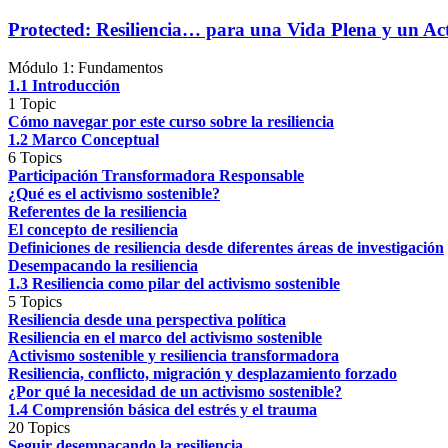
Protected: Resiliencia… para una Vida Plena y un Act
Módulo 1: Fundamentos
1.1 Introducción
1 Topic
Cómo navegar por este curso sobre la resiliencia
1.2 Marco Conceptual
6 Topics
Participación Transformadora Responsable
¿Qué es el activismo sostenible?
Referentes de la resiliencia
El concepto de resiliencia
Definiciones de resiliencia desde diferentes áreas de investigación
Desempacando la resiliencia
1.3 Resiliencia como pilar del activismo sostenible
5 Topics
Resiliencia desde una perspectiva política
Resiliencia en el marco del activismo sostenible
Activismo sostenible y resiliencia transformadora
Resiliencia, conflicto, migración y desplazamiento forzado
¿Por qué la necesidad de un activismo sostenible?
1.4 Comprensión básica del estrés y el trauma
20 Topics
Seguir desempacando la resiliencia