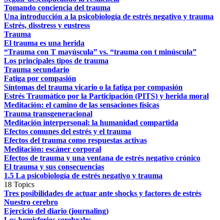
Tomando conciencia del trauma
Una introducción a la psicobiología de estrés negativo y trauma
Estrés, disstress y eustress
Trauma
El trauma es una herida
“Trauma con T mayúscula” vs. “trauma con t minúscula”
Los principales tipos de trauma
Trauma secundario
Fatiga por compasión
Síntomas del trauma vicario o la fatiga por compasión
Estrés Traumático por la Participación (PITS) y herida moral
Meditación: el camino de las sensaciones físicas
Trauma transgeneracional
Meditación interpersonal: la humanidad compartida
Efectos comunes del estrés y el trauma
Efectos del trauma como respuestas activas
Meditación: escáner corporal
Efectos de trauma y una ventana de estrés negativo crónico
El trauma y sus consecuencias
1.5 La psicobiología de estrés negativo y trauma
18 Topics
Tres posibilidades de actuar ante shocks y factores de estrés
Nuestro cerebro
Ejercicio del diario (journaling)
Los hemisferios cerebrales