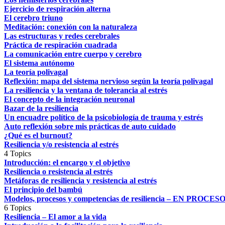
Ejercicio de respiración alterna
El cerebro triuno
Meditación: conexión con la naturaleza
Las estructuras y redes cerebrales
Práctica de respiración cuadrada
La comunicación entre cuerpo y cerebro
El sistema autónomo
La teoría polivagal
Reflexión: mapa del sistema nervioso según la teoría polivagal
La resiliencia y la ventana de tolerancia al estrés
El concepto de la integración neuronal
Bazar de la resiliencia
Un encuadre político de la psicobiología de trauma y estrés
Auto reflexión sobre mis prácticas de auto cuidado
¿Qué es el burnout?
Resiliencia y/o resistencia al estrés
4 Topics
Introducción: el encargo y el objetivo
Resiliencia o resistencia al estrés
Metáforas de resiliencia y resistencia al estrés
El principio del bambú
Modelos, procesos y competencias de resiliencia – EN PROCES
6 Topics
Resiliencia – El amor a la vida