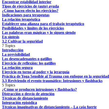
Encontrar estabilidad interior
Tipos de ejercicios de (auto) ayuda
¿Cómo hacen efecto los ejercicios?
Indicaciones para terapeutas
La relación terapéutica
Establecer una alianza para el trabajo terapéutico
Posibilidades y límites de los ejercicios
Las palabras eran mágicas y lo siguen siendo
En síntesis
3.2 Cultivar la seguridad
7 Topics
Introducción
La previsibilidad
Los desencadenantes o gatillos
Ejercicio de reflexión: los gatillos
La relación segura
Ejercicio en torno al poder y la jerarquía
Práctica de Yoga Sensible al Trauma con enfoque en la seguridad
3.3 Reviviendo el evento traumático: Intrusiones y flashbacks
5 Topics
¿Cómo se producen intrusiones y flashbacks?
Distracción o desvío de atención
Técnicas de distanciamiento
Integración episódica
Técnicas imaginativas de distanciamiento – La caja fuerte