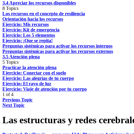
3.4 Apreciar los recursos disponibles
8 Topics
Los recursos en el concepto de resiliencia
Orientación hacia los recursos
Ejercicio: Mis recursos
Ejercicio: Kit de emergencia
Ejercicio: Los 5 elementos
Ejercicio: ¡Que se repita!
Preguntas sistémicas para activar los recursos internos
Preguntas sistémicas para activar los recursos externos
3.5 Atención plena
5 Topics
Practicar la atención plena
Ejercicio: Conectar con el suelo
Ejercicio: Las alegrías de tu cuerpo
Ejercicio: El rayo de luz
Ejercicio: Viaje de atención por tu cuerpo
1 of 4
Previous Topic
Next Topic
Las estructuras y redes cerebral