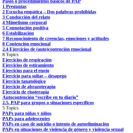
Pasos o procedimientos básicos de PAP
1 Preguntas
2 Escucha empática – Dos palabras prohibidas
3 Conducción del relato
4 Mimetismo corporal
5 Connotación positiva
6 Estabilización
7 Reconocimiento de creencias, emociones y actitudes
8 Contención emocional
2.4 Ejercicios de (auto)contención emocional
8 Topics
Ejercicios de respiración
Ejercicios de estiramiento
Ejercicios para el enojo
Ejercicio para soltar – desapego
Ejercicio tanatológico
Ejercicio de abrazoterapia
Ejercicio de risoterapia
Autocontención “escribe en tu diario”
2.5. PAP para grupos o situaciones específicos
5 Topics
PAPs para niñas y niños
PAPs para adolescentes
PAPs en caso de suicidio o intento de autoeliminación
PAPs en situaciones de violencia de género y violencia sexual