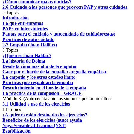
¿Cómo comunicar malas noticias?
2.6 Cuidado a las personas que proveen PAP y otros cuidados
5 Topics
Introducción
Lo que enfrentamos
PAPs en intervinientes
Pautas para el cuidado y autocuidado de cuidadores(as)
Prácticas de auto cuidado
2.7 Empatía (Joan Halifax)
8 Topics
¿Quién es Joan Halifax?
La historia de Dolma
Desde la cima más alta de la empatía
Caer por el borde de la empatía: angustia empática
La empatía y los otros estados límite
Prácticas que respaldan la empatía
Descubrimiento en el borde de la empatía
La práctica de la compasión – GRACE
Módulo 3: (Auto)ayuda ante los síntomas post-traumáticos
3.1 Utilidad y uso de los ejercicios
13 Topics
¿A quiénes están destinados los ejercicios?
Beneficios de los ejercicios (auto) ayuda
Yoga Sensible al Trauma (YST)
Estabilización