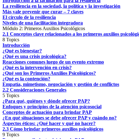
Introducción a la facilitación para la resiliencia
La resiliencia en la sociedad, la política y la investigación
Más vale prevenir que curar – 7 claves
El círculo de la resiliencia
Niveles de una facilitación integradora
Módulo 2: Primeros Auxilios Psicológicos
2.1 Conceptos clave relacionados a los primeros auxilios psicológi
8 Topics
Introducción
¿Qué es bienestar?
¿Qué es una crisis psicológica?
Reacciones comunes luego de un evento extremo
¿Qué es la intervención en crisis?
¿Qué son los Primeros Auxilios Psicológicos?
¿Qué es la contención?
Empatía, mimetismo, negociación y gestión de conflictos
2.2 Consideraciones Generales
5 Topics
¿Para qué, quiénes y dónde ofrecer PAP?
Enfoques y principios de la atención psicosocial
Conceptos de actuación para brindar PAP
¿En qué situaciones se debe ofrecer PAP y cuándo no?
Aspectos éticos: ¿Qué hacer y qué no hacer?
2.3 Cómo brindar primeros auxilios psicológicos
9 Topics