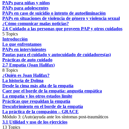
PAPs para niñas y niños
PAPs para adolescentes
PAPs en caso de suicidio o intento de autoeliminación
PAPs en situaciones de violencia de género y violencia sexual
¿Cómo comunicar malas noticias?
2.6 Cuidado a las personas que proveen PAP y otros cuidados
5 Topics
Introducción
Lo que enfrentamos
PAPs en intervinientes
Pautas para el cuidado y autocuidado de cuidadores(as)
Prácticas de auto cuidado
2.7 Empatía (Joan Halifax)
8 Topics
¿Quién es Joan Halifax?
La historia de Dolma
Desde la cima más alta de la empatía
Caer por el borde de la empatía: angustia empática
La empatía y los otros estados límite
Prácticas que respaldan la empatía
Descubrimiento en el borde de la empatía
La práctica de la compasión – GRACE
Módulo 3: (Auto)ayuda ante los síntomas post-traumáticos
3.1 Utilidad y uso de los ejercicios
13 Topics