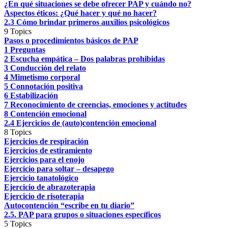
¿En qué situaciones se debe ofrecer PAP y cuándo no?
Aspectos éticos: ¿Qué hacer y qué no hacer?
2.3 Cómo brindar primeros auxilios psicológicos
9 Topics
Pasos o procedimientos básicos de PAP
1 Preguntas
2 Escucha empática – Dos palabras prohibidas
3 Conducción del relato
4 Mimetismo corporal
5 Connotación positiva
6 Estabilización
7 Reconocimiento de creencias, emociones y actitudes
8 Contención emocional
2.4 Ejercicios de (auto)contención emocional
8 Topics
Ejercicios de respiración
Ejercicios de estiramiento
Ejercicios para el enojo
Ejercicio para soltar – desapego
Ejercicio tanatológico
Ejercicio de abrazoterapia
Ejercicio de risoterapia
Autocontención “escribe en tu diario”
2.5. PAP para grupos o situaciones específicos
5 Topics