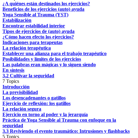
¿A quiénes están destinados los ejercicios?
Beneficios de los ejercicios (auto) ayuda
Yoga Sensible al Trauma (YST)
Estabilización
Encontrar estabilidad interior
Tipos de ejercicios de (auto) ayuda
¿Cómo hacen efecto los ejercicios?
Indicaciones para terapeutas
La relación terapéutica
Establecer una alianza para el trabajo terapéutico
Posibilidades y límites de los ejercicios
Las palabras eran mágicas y lo siguen siendo
En síntesis
3.2 Cultivar la seguridad
7 Topics
Introducción
La previsibilidad
Los desencadenantes o gatillos
Ejercicio de reflexión: los gatillos
La relación segura
Ejercicio en torno al poder y la jerarquía
Práctica de Yoga Sensible al Trauma con enfoque en la
seguridad
3.3 Reviviendo el evento traumático: Intrusiones y flashbacks
5 Topics