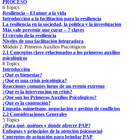
PROCESO
6 Topics
Resiliencia – El amor a la vida
Introducción a la facilitación para la resiliencia
La resiliencia en la sociedad, la política y la investigación
Más vale prevenir que curar – 7 claves
El círculo de la resiliencia
Niveles de una facilitación integradora
Módulo 2: Primeros Auxilios Psicológicos
2.1 Conceptos clave relacionados a los primeros auxilios
psicológicos
8 Topics
Introducción
¿Qué es bienestar?
¿Qué es una crisis psicológica?
Reacciones comunes luego de un evento extremo
¿Qué es la intervención en crisis?
¿Qué son los Primeros Auxilios Psicológicos?
¿Qué es la contención?
Empatía, mimetismo, negociación y gestión de conflictos
2.2 Consideraciones Generales
5 Topics
¿Para qué, quiénes y dónde ofrecer PAP?
Enfoques y principios de la atención psicosocial
Conceptos de actuación para brindar PAP