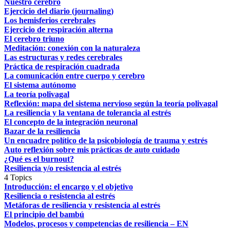
Nuestro cerebro
Ejercicio del diario (journaling)
Los hemisferios cerebrales
Ejercicio de respiración alterna
El cerebro triuno
Meditación: conexión con la naturaleza
Las estructuras y redes cerebrales
Práctica de respiración cuadrada
La comunicación entre cuerpo y cerebro
El sistema autónomo
La teoría polivagal
Reflexión: mapa del sistema nervioso según la teoría polivagal
La resiliencia y la ventana de tolerancia al estrés
El concepto de la integración neuronal
Bazar de la resiliencia
Un encuadre político de la psicobiología de trauma y estrés
Auto reflexión sobre mis prácticas de auto cuidado
¿Qué es el burnout?
Resiliencia y/o resistencia al estrés
4 Topics
Introducción: el encargo y el objetivo
Resiliencia o resistencia al estrés
Metáforas de resiliencia y resistencia al estrés
El principio del bambú
Modelos, procesos y competencias de resiliencia – EN