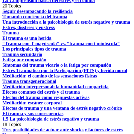
1.4 Comprensión básica del estrés y el trauma
20 Topics
Seguir desempacando la resiliencia
Tomando conciencia del trauma
Una introducción a la psicobiología de estrés negativo y trauma
Estrés, disstress y eustress
Trauma
El trauma es una herida
“Trauma con T mayúscula” vs. “trauma con t minúscula”
Los principales tipos de trauma
Trauma secundario
Fatiga por compasión
Síntomas del trauma vicario o la fatiga por compasión
Estrés Traumático por la Participación (PITS) y herida moral
Meditación: el camino de las sensaciones físicas
Trauma transgeneracional
Meditación interpersonal: la humanidad compartida
Efectos comunes del estrés y el trauma
Efectos del trauma como respuestas activas
Meditación: escáner corporal
Efectos de trauma y una ventana de estrés negativo crónico
El trauma y sus consecuencias
1.5 La psicobiología de estrés negativo y trauma
18 Topics
Tres posibilidades de actuar ante shocks y factores de estrés