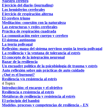
Nuestro cerebro
Ejercicio del diario (journaling)
Los hemisferios cerebrales
Ejercicio de respiración alterna
El cerebro triuno
Meditación: conexión con la naturaleza
Las estructuras y redes cerebrales
Práctica de respiración cuadrada
La comunicación entre cuerpo y cerebro
El sistema autónomo
La teoría polivagal
Reflexión: mapa del sistema nervioso según la teoría polivagal
La resiliencia y la ventana de tolerancia al estrés
El concepto de la integración neuronal
Bazar de la resiliencia
Un encuadre político de la psicobiología de trauma y estrés
Auto reflexión sobre mis prácticas de auto cuidado
¿Qué es el burnout?
Resiliencia y/o resistencia al estrés
4 Topics
Introducción: el encargo y el objetivo
Resiliencia o resistencia al estrés
Metáforas de resiliencia y resistencia al estrés
El principio del bambú
Modelos, procesos y competencias de resiliencia – EN