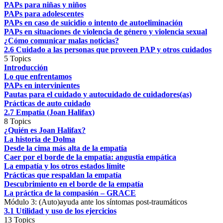
PAPs para niñas y niños
PAPs para adolescentes
PAPs en caso de suicidio o intento de autoeliminación
PAPs en situaciones de violencia de género y violencia sexual
¿Cómo comunicar malas noticias?
2.6 Cuidado a las personas que proveen PAP y otros cuidados
5 Topics
Introducción
Lo que enfrentamos
PAPs en intervinientes
Pautas para el cuidado y autocuidado de cuidadores(as)
Prácticas de auto cuidado
2.7 Empatía (Joan Halifax)
8 Topics
¿Quién es Joan Halifax?
La historia de Dolma
Desde la cima más alta de la empatía
Caer por el borde de la empatía: angustia empática
La empatía y los otros estados límite
Prácticas que respaldan la empatía
Descubrimiento en el borde de la empatía
La práctica de la compasión – GRACE
Módulo 3: (Auto)ayuda ante los síntomas post-traumáticos
3.1 Utilidad y uso de los ejercicios
13 Topics