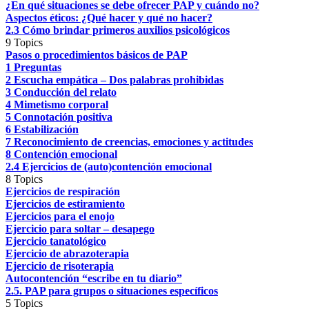
¿En qué situaciones se debe ofrecer PAP y cuándo no?
Aspectos éticos: ¿Qué hacer y qué no hacer?
2.3 Cómo brindar primeros auxilios psicológicos
9 Topics
Pasos o procedimientos básicos de PAP
1 Preguntas
2 Escucha empática – Dos palabras prohibidas
3 Conducción del relato
4 Mimetismo corporal
5 Connotación positiva
6 Estabilización
7 Reconocimiento de creencias, emociones y actitudes
8 Contención emocional
2.4 Ejercicios de (auto)contención emocional
8 Topics
Ejercicios de respiración
Ejercicios de estiramiento
Ejercicios para el enojo
Ejercicio para soltar – desapego
Ejercicio tanatológico
Ejercicio de abrazoterapia
Ejercicio de risoterapia
Autocontención “escribe en tu diario”
2.5. PAP para grupos o situaciones específicos
5 Topics