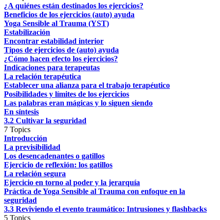
¿A quiénes están destinados los ejercicios?
Beneficios de los ejercicios (auto) ayuda
Yoga Sensible al Trauma (YST)
Estabilización
Encontrar estabilidad interior
Tipos de ejercicios de (auto) ayuda
¿Cómo hacen efecto los ejercicios?
Indicaciones para terapeutas
La relación terapéutica
Establecer una alianza para el trabajo terapéutico
Posibilidades y límites de los ejercicios
Las palabras eran mágicas y lo siguen siendo
En síntesis
3.2 Cultivar la seguridad
7 Topics
Introducción
La previsibilidad
Los desencadenantes o gatillos
Ejercicio de reflexión: los gatillos
La relación segura
Ejercicio en torno al poder y la jerarquía
Práctica de Yoga Sensible al Trauma con enfoque en la
seguridad
3.3 Reviviendo el evento traumático: Intrusiones y flashbacks
5 Topics