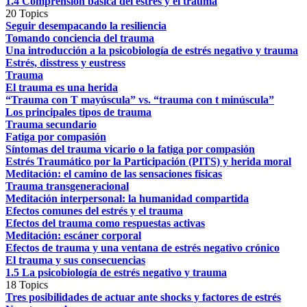
1.4 Comprensión básica del estrés y el trauma
20 Topics
Seguir desempacando la resiliencia
Tomando conciencia del trauma
Una introducción a la psicobiología de estrés negativo y trauma
Estrés, disstress y eustress
Trauma
El trauma es una herida
“Trauma con T mayúscula” vs. “trauma con t minúscula”
Los principales tipos de trauma
Trauma secundario
Fatiga por compasión
Síntomas del trauma vicario o la fatiga por compasión
Estrés Traumático por la Participación (PITS) y herida moral
Meditación: el camino de las sensaciones físicas
Trauma transgeneracional
Meditación interpersonal: la humanidad compartida
Efectos comunes del estrés y el trauma
Efectos del trauma como respuestas activas
Meditación: escáner corporal
Efectos de trauma y una ventana de estrés negativo crónico
El trauma y sus consecuencias
1.5 La psicobiología de estrés negativo y trauma
18 Topics
Tres posibilidades de actuar ante shocks y factores de estrés