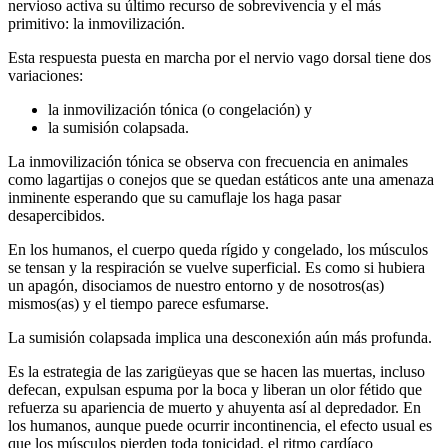
nervioso activa su último recurso de sobrevivencia y el más
primitivo: la inmovilización.
Esta respuesta puesta en marcha por el nervio vago dorsal tiene dos
variaciones:
la inmovilización tónica (o congelación) y
la sumisión colapsada.
La inmovilización tónica se observa con frecuencia en animales
como lagartijas o conejos que se quedan estáticos ante una amenaza
inminente esperando que su camuflaje los haga pasar
desapercibidos.
En los humanos, el cuerpo queda rígido y congelado, los músculos
se tensan y la respiración se vuelve superficial. Es como si hubiera
un apagón, disociamos de nuestro entorno y de nosotros(as)
mismos(as) y el tiempo parece esfumarse.
La sumisión colapsada implica una desconexión aún más profunda.
Es la estrategia de las zarigüeyas que se hacen las muertas, incluso
defecan, expulsan espuma por la boca y liberan un olor fétido que
refuerza su apariencia de muerto y ahuyenta así al depredador. En
los humanos, aunque puede ocurrir incontinencia, el efecto usual es
que los músculos pierden toda tonicidad, el ritmo cardíaco