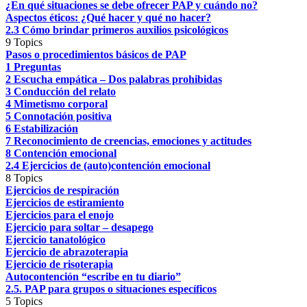
¿En qué situaciones se debe ofrecer PAP y cuándo no?
Aspectos éticos: ¿Qué hacer y qué no hacer?
2.3 Cómo brindar primeros auxilios psicológicos
9 Topics
Pasos o procedimientos básicos de PAP
1 Preguntas
2 Escucha empática – Dos palabras prohibidas
3 Conducción del relato
4 Mimetismo corporal
5 Connotación positiva
6 Estabilización
7 Reconocimiento de creencias, emociones y actitudes
8 Contención emocional
2.4 Ejercicios de (auto)contención emocional
8 Topics
Ejercicios de respiración
Ejercicios de estiramiento
Ejercicios para el enojo
Ejercicio para soltar – desapego
Ejercicio tanatológico
Ejercicio de abrazoterapia
Ejercicio de risoterapia
Autocontención “escribe en tu diario”
2.5. PAP para grupos o situaciones específicos
5 Topics