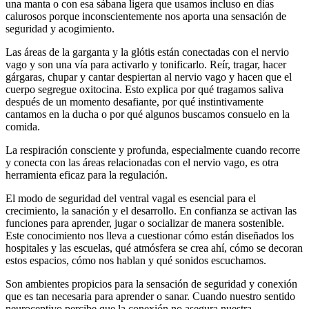
una manta o con esa sábana ligera que usamos incluso en días
calurosos porque inconscientemente nos aporta una sensación de
seguridad y acogimiento.
Las áreas de la garganta y la glótis están conectadas con el nervio
vago y son una vía para activarlo y tonificarlo. Reír, tragar, hacer
gárgaras, chupar y cantar despiertan al nervio vago y hacen que el
cuerpo segregue oxitocina. Esto explica por qué tragamos saliva
después de un momento desafiante, por qué instintivamente
cantamos en la ducha o por qué algunos buscamos consuelo en la
comida.
La respiración consciente y profunda, especialmente cuando recorre
y conecta con las áreas relacionadas con el nervio vago, es otra
herramienta eficaz para la regulación.
El modo de seguridad del ventral vagal es esencial para el
crecimiento, la sanación y el desarrollo. En confianza se activan las
funciones para aprender, jugar o socializar de manera sostenible.
Este conocimiento nos lleva a cuestionar cómo están diseñados los
hospitales y las escuelas, qué atmósfera se crea ahí, cómo se decoran
estos espacios, cómo nos hablan y qué sonidos escuchamos.
Son ambientes propicios para la sensación de seguridad y conexión
que es tan necesaria para aprender o sanar. Cuando nuestro sentido
neuroceptivo percibe que la conexión no asegura nuestra