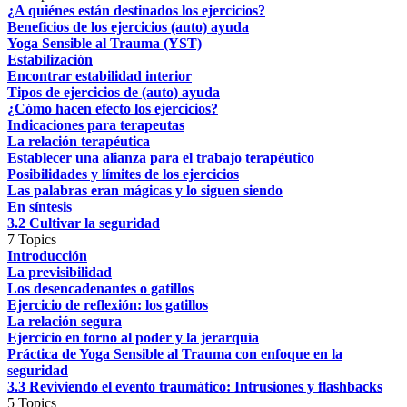
¿A quiénes están destinados los ejercicios?
Beneficios de los ejercicios (auto) ayuda
Yoga Sensible al Trauma (YST)
Estabilización
Encontrar estabilidad interior
Tipos de ejercicios de (auto) ayuda
¿Cómo hacen efecto los ejercicios?
Indicaciones para terapeutas
La relación terapéutica
Establecer una alianza para el trabajo terapéutico
Posibilidades y límites de los ejercicios
Las palabras eran mágicas y lo siguen siendo
En síntesis
3.2 Cultivar la seguridad
7 Topics
Introducción
La previsibilidad
Los desencadenantes o gatillos
Ejercicio de reflexión: los gatillos
La relación segura
Ejercicio en torno al poder y la jerarquía
Práctica de Yoga Sensible al Trauma con enfoque en la
seguridad
3.3 Reviviendo el evento traumático: Intrusiones y flashbacks
5 Topics