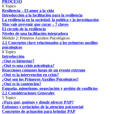
PROCESO
6 Topics
Resiliencia – El amor a la vida
Introducción a la facilitación para la resiliencia
La resiliencia en la sociedad, la política y la investigación
Más vale prevenir que curar – 7 claves
El círculo de la resiliencia
Niveles de una facilitación integradora
Módulo 2: Primeros Auxilios Psicológicos
2.1 Conceptos clave relacionados a los primeros auxilios
psicológicos
8 Topics
Introducción
¿Qué es bienestar?
¿Qué es una crisis psicológica?
Reacciones comunes luego de un evento extremo
¿Qué es la intervención en crisis?
¿Qué son los Primeros Auxilios Psicológicos?
¿Qué es la contención?
Empatía, mimetismo, negociación y gestión de conflictos
2.2 Consideraciones Generales
5 Topics
¿Para qué, quiénes y dónde ofrecer PAP?
Enfoques y principios de la atención psicosocial
Conceptos de actuación para brindar PAP