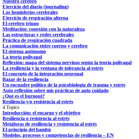
Nuestro cerebro
Ejercicio del diario (journaling)
Los hemisferios cerebrales
Ejercicio de respiración alterna
El cerebro triuno
Meditación: conexión con la naturaleza
Las estructuras y redes cerebrales
Práctica de respiración cuadrada
La comunicación entre cuerpo y cerebro
El sistema autónomo
La teoría polivagal
Reflexión: mapa del sistema nervioso según la teoría polivagal
La resiliencia y la ventana de tolerancia al estrés
El concepto de la integración neuronal
Bazar de la resiliencia
Un encuadre político de la psicobiología de trauma y estrés
Auto reflexión sobre mis prácticas de auto cuidado
¿Qué es el burnout?
Resiliencia y/o resistencia al estrés
4 Topics
Introducción: el encargo y el objetivo
Resiliencia o resistencia al estrés
Metáforas de resiliencia y resistencia al estrés
El principio del bambú
Modelos, procesos y competencias de resiliencia – EN