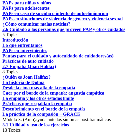
PAPs para niñas y niños
PAPs para adolescentes
PAPs en caso de suicidio o intento de autoeliminación
PAPs en situaciones de violencia de género y violencia sexual
¿Cómo comunicar malas noticias?
2.6 Cuidado a las personas que proveen PAP y otros cuidados
5 Topics
Introducción
Lo que enfrentamos
PAPs en intervinientes
Pautas para el cuidado y autocuidado de cuidadores(as)
Prácticas de auto cuidado
2.7 Empatía (Joan Halifax)
8 Topics
¿Quién es Joan Halifax?
La historia de Dolma
Desde la cima más alta de la empatía
Caer por el borde de la empatía: angustia empática
La empatía y los otros estados límite
Prácticas que respaldan la empatía
Descubrimiento en el borde de la empatía
La práctica de la compasión – GRACE
Módulo 3: (Auto)ayuda ante los síntomas post-traumáticos
3.1 Utilidad y uso de los ejercicios
13 Topics