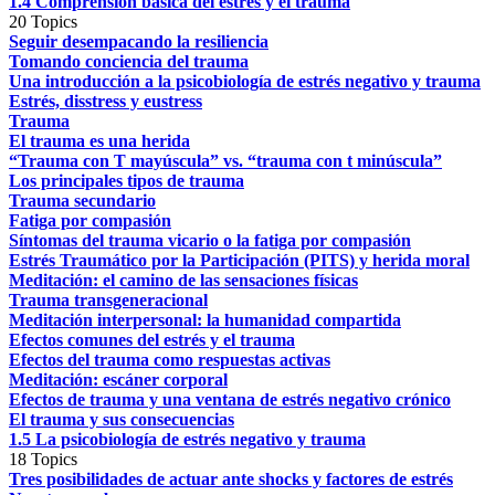
1.4 Comprensión básica del estrés y el trauma
20 Topics
Seguir desempacando la resiliencia
Tomando conciencia del trauma
Una introducción a la psicobiología de estrés negativo y trauma
Estrés, disstress y eustress
Trauma
El trauma es una herida
“Trauma con T mayúscula” vs. “trauma con t minúscula”
Los principales tipos de trauma
Trauma secundario
Fatiga por compasión
Síntomas del trauma vicario o la fatiga por compasión
Estrés Traumático por la Participación (PITS) y herida moral
Meditación: el camino de las sensaciones físicas
Trauma transgeneracional
Meditación interpersonal: la humanidad compartida
Efectos comunes del estrés y el trauma
Efectos del trauma como respuestas activas
Meditación: escáner corporal
Efectos de trauma y una ventana de estrés negativo crónico
El trauma y sus consecuencias
1.5 La psicobiología de estrés negativo y trauma
18 Topics
Tres posibilidades de actuar ante shocks y factores de estrés