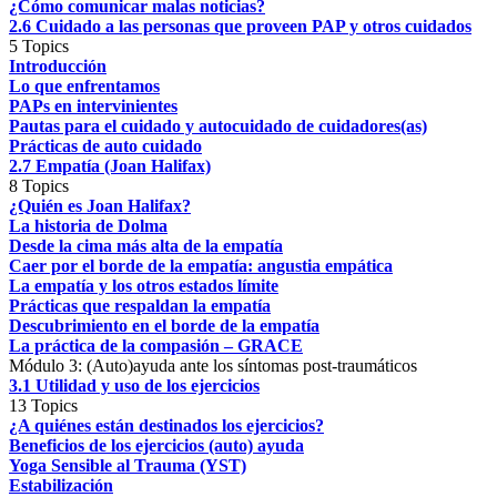
¿Cómo comunicar malas noticias?
2.6 Cuidado a las personas que proveen PAP y otros cuidados
5 Topics
Introducción
Lo que enfrentamos
PAPs en intervinientes
Pautas para el cuidado y autocuidado de cuidadores(as)
Prácticas de auto cuidado
2.7 Empatía (Joan Halifax)
8 Topics
¿Quién es Joan Halifax?
La historia de Dolma
Desde la cima más alta de la empatía
Caer por el borde de la empatía: angustia empática
La empatía y los otros estados límite
Prácticas que respaldan la empatía
Descubrimiento en el borde de la empatía
La práctica de la compasión – GRACE
Módulo 3: (Auto)ayuda ante los síntomas post-traumáticos
3.1 Utilidad y uso de los ejercicios
13 Topics
¿A quiénes están destinados los ejercicios?
Beneficios de los ejercicios (auto) ayuda
Yoga Sensible al Trauma (YST)
Estabilización