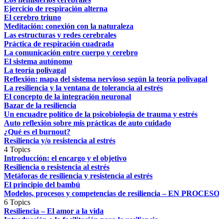
Ejercicio de respiración alterna
El cerebro triuno
Meditación: conexión con la naturaleza
Las estructuras y redes cerebrales
Práctica de respiración cuadrada
La comunicación entre cuerpo y cerebro
El sistema autónomo
La teoría polivagal
Reflexión: mapa del sistema nervioso según la teoría polivagal
La resiliencia y la ventana de tolerancia al estrés
El concepto de la integración neuronal
Bazar de la resiliencia
Un encuadre político de la psicobiología de trauma y estrés
Auto reflexión sobre mis prácticas de auto cuidado
¿Qué es el burnout?
Resiliencia y/o resistencia al estrés
4 Topics
Introducción: el encargo y el objetivo
Resiliencia o resistencia al estrés
Metáforas de resiliencia y resistencia al estrés
El principio del bambú
Modelos, procesos y competencias de resiliencia – EN PROCES
6 Topics
Resiliencia – El amor a la vida