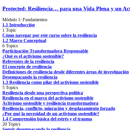
Protected: Resiliencia… para una Vida Plena y un Act
Módulo 1: Fundamentos
1.1 Introducción
1 Topic
Cómo navegar por este curso sobre la resiliencia
1.2 Marco Conceptual
6 Topics
Participación Transformadora Responsable
¿Qué es el activismo sostenible?
Referentes de la resiliencia
El concepto de resiliencia
Definiciones de resiliencia desde diferentes áreas de investigación
Desempacando la resiliencia
1.3 Resiliencia como pilar del activismo sostenible
5 Topics
Resiliencia desde una perspectiva política
Resiliencia en el marco del activismo sostenible
Activismo sostenible y resiliencia transformadora
Resiliencia, conflicto, migración y desplazamiento forzado
¿Por qué la necesidad de un activismo sostenible?
1.4 Comprensión básica del estrés y el trauma
20 Topics
Seguir desempacando la resiliencia