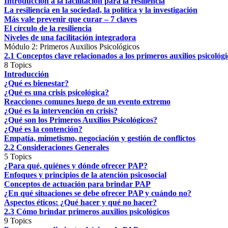
Introducción a la facilitación para la resiliencia
La resiliencia en la sociedad, la política y la investigación
Más vale prevenir que curar – 7 claves
El círculo de la resiliencia
Niveles de una facilitación integradora
Módulo 2: Primeros Auxilios Psicológicos
2.1 Conceptos clave relacionados a los primeros auxilios psicológi
8 Topics
Introducción
¿Qué es bienestar?
¿Qué es una crisis psicológica?
Reacciones comunes luego de un evento extremo
¿Qué es la intervención en crisis?
¿Qué son los Primeros Auxilios Psicológicos?
¿Qué es la contención?
Empatía, mimetismo, negociación y gestión de conflictos
2.2 Consideraciones Generales
5 Topics
¿Para qué, quiénes y dónde ofrecer PAP?
Enfoques y principios de la atención psicosocial
Conceptos de actuación para brindar PAP
¿En qué situaciones se debe ofrecer PAP y cuándo no?
Aspectos éticos: ¿Qué hacer y qué no hacer?
2.3 Cómo brindar primeros auxilios psicológicos
9 Topics