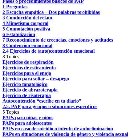
Pasos o procedimientos básicos de PAP
1 Preguntas
2 Escucha empática – Dos palabras prohibidas
3 Conducción del relato
4 Mimetismo corporal
5 Connotación positiva
6 Estabilización
7 Reconocimiento de creencias, emociones y actitudes
8 Contención emocional
2.4 Ejercicios de (auto)contención emocional
8 Topics
Ejercicios de respiración
Ejercicios de estiramiento
Ejercicios para el enojo
Ejercicio para soltar – desapego
Ejercicio tanatológico
Ejercicio de abrazoterapia
Ejercicio de risoterapia
Autocontención “escribe en tu diario”
2.5. PAP para grupos o situaciones específicos
5 Topics
PAPs para niñas y niños
PAPs para adolescentes
PAPs en caso de suicidio o intento de autoeliminación
PAPs en situaciones de violencia de género y violencia sexual