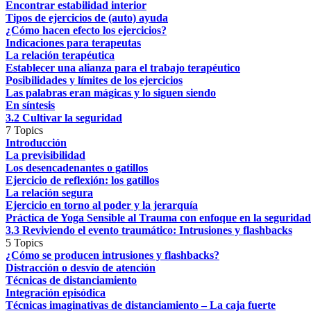
Encontrar estabilidad interior
Tipos de ejercicios de (auto) ayuda
¿Cómo hacen efecto los ejercicios?
Indicaciones para terapeutas
La relación terapéutica
Establecer una alianza para el trabajo terapéutico
Posibilidades y límites de los ejercicios
Las palabras eran mágicas y lo siguen siendo
En síntesis
3.2 Cultivar la seguridad
7 Topics
Introducción
La previsibilidad
Los desencadenantes o gatillos
Ejercicio de reflexión: los gatillos
La relación segura
Ejercicio en torno al poder y la jerarquía
Práctica de Yoga Sensible al Trauma con enfoque en la seguridad
3.3 Reviviendo el evento traumático: Intrusiones y flashbacks
5 Topics
¿Cómo se producen intrusiones y flashbacks?
Distracción o desvío de atención
Técnicas de distanciamiento
Integración episódica
Técnicas imaginativas de distanciamiento – La caja fuerte