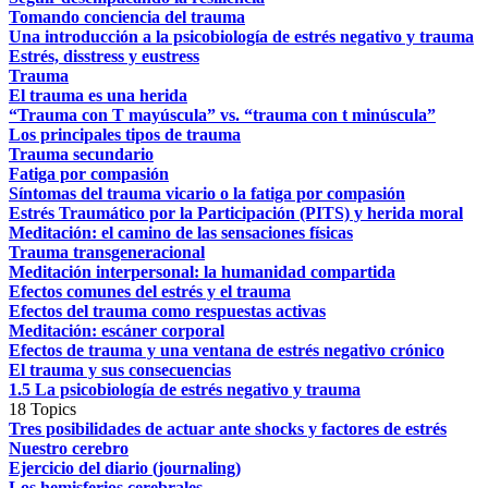
Tomando conciencia del trauma
Una introducción a la psicobiología de estrés negativo y trauma
Estrés, disstress y eustress
Trauma
El trauma es una herida
“Trauma con T mayúscula” vs. “trauma con t minúscula”
Los principales tipos de trauma
Trauma secundario
Fatiga por compasión
Síntomas del trauma vicario o la fatiga por compasión
Estrés Traumático por la Participación (PITS) y herida moral
Meditación: el camino de las sensaciones físicas
Trauma transgeneracional
Meditación interpersonal: la humanidad compartida
Efectos comunes del estrés y el trauma
Efectos del trauma como respuestas activas
Meditación: escáner corporal
Efectos de trauma y una ventana de estrés negativo crónico
El trauma y sus consecuencias
1.5 La psicobiología de estrés negativo y trauma
18 Topics
Tres posibilidades de actuar ante shocks y factores de estrés
Nuestro cerebro
Ejercicio del diario (journaling)
Los hemisferios cerebrales