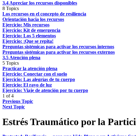
3.4 Apreciar los recursos disponibles
8 Topics
Los recursos en el concepto de resiliencia
Orientación hacia los recursos
Ejercicio: Mis recursos
Ejercicio: Kit de emergencia
Ejercicio: Los 5 elementos
Ejercicio: ¡Que se repita!
Preguntas sistémicas para activar los recursos internos
Preguntas sistémicas para activar los recursos externos
3.5 Atención plena
5 Topics
Practicar la atención plena
Ejercicio: Conectar con el suelo
Ejercicio: Las alegrías de tu cuerpo
Ejercicio: El rayo de luz
Ejercicio: Viaje de atención por tu cuerpo
1 of 4
Previous Topic
Next Topic
Estrés Traumático por la Partic