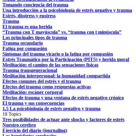
Tomando conciencia del trauma
Una introducción a la psicobiología de estrés negativo y trauma
Estrés, disstress y eustress
Trauma
El trauma es una herida
“Trauma con T mayúscula” vs. “trauma con t minúscula”
Los principales tipos de trauma
Trauma secundario
Fatiga por compasión
Síntomas del trauma vicario o la fatiga por compasión
Estrés Traumático por la Participación (PITS) y herida moral
Meditación: el camino de las sensaciones físicas
Trauma transgeneracional
Meditación interpersonal: la humanidad compartida
Efectos comunes del estrés y el trauma
Efectos del trauma como respuestas activas
Meditación: escáner corporal
Efectos de trauma y una ventana de estrés negativo crónico
El trauma y sus consecuencias
1.5 La psicobiología de estrés negativo y trauma
18 Topics
Tres posibilidades de actuar ante shocks y factores de estrés
Nuestro cerebro
Ejercicio del diario (journaling)
Los hemisferios cerebrales