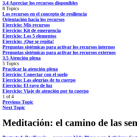
3.4 Apreciar los recursos disponibles
8 Topics
Los recursos en el concepto de resiliencia
Orientación hacia los recursos
Ejercicio: Mis recursos
Ejercicio: Kit de emergencia
Ejercicio: Los 5 elementos
Ejercicio: ¡Que se repita!
Preguntas sistémicas para activar los recursos internos
Preguntas sistémicas para activar los recursos externos
3.5 Atención plena
5 Topics
Practicar la atención plena
Ejercicio: Conectar con el suelo
Ejercicio: Las alegrías de tu cuerpo
Ejercicio: El rayo de luz
Ejercicio: Viaje de atención por tu cuerpo
1 of 4
Previous Topic
Next Topic
Meditación: el camino de las sen