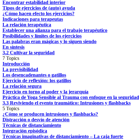
Encontrar estabilidad interior
Tipos de ejercicios de (auto) ayuda
¿Cómo hacen efecto los ejercicios?
Indicaciones para terapeutas
La relación terapéutica
Establecer una alianza para el trabajo terapéutico
Posibilidades y límites de los ejercicios
Las palabras eran mágicas y lo siguen siendo
En síntesis
3.2 Cultivar la seguridad
7 Topics
Introducción
La previsibilidad
Los desencadenantes o gatillos
Ejercicio de reflexión: los gatillos
La relación segura
Ejercicio en torno al poder y la jerarquía
Práctica de Yoga Sensible al Trauma con enfoque en la seguridad
3.3 Reviviendo el evento traumático: Intrusiones y flashbacks
5 Topics
¿Cómo se producen intrusiones y flashbacks?
Distracción o desvío de atención
Técnicas de distanciamiento
Integración episódica
Técnicas imaginativas de distanciamiento – La caja fuerte