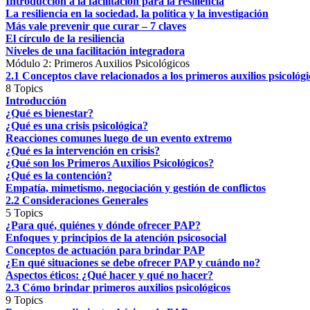
Introducción a la facilitación para la resiliencia
La resiliencia en la sociedad, la política y la investigación
Más vale prevenir que curar – 7 claves
El círculo de la resiliencia
Niveles de una facilitación integradora
Módulo 2: Primeros Auxilios Psicológicos
2.1 Conceptos clave relacionados a los primeros auxilios psicológi
8 Topics
Introducción
¿Qué es bienestar?
¿Qué es una crisis psicológica?
Reacciones comunes luego de un evento extremo
¿Qué es la intervención en crisis?
¿Qué son los Primeros Auxilios Psicológicos?
¿Qué es la contención?
Empatía, mimetismo, negociación y gestión de conflictos
2.2 Consideraciones Generales
5 Topics
¿Para qué, quiénes y dónde ofrecer PAP?
Enfoques y principios de la atención psicosocial
Conceptos de actuación para brindar PAP
¿En qué situaciones se debe ofrecer PAP y cuándo no?
Aspectos éticos: ¿Qué hacer y qué no hacer?
2.3 Cómo brindar primeros auxilios psicológicos
9 Topics