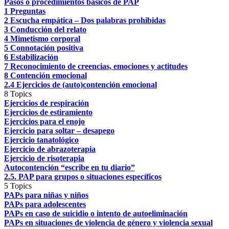
Pasos o procedimientos básicos de PAP
1 Preguntas
2 Escucha empática – Dos palabras prohibidas
3 Conducción del relato
4 Mimetismo corporal
5 Connotación positiva
6 Estabilización
7 Reconocimiento de creencias, emociones y actitudes
8 Contención emocional
2.4 Ejercicios de (auto)contención emocional
8 Topics
Ejercicios de respiración
Ejercicios de estiramiento
Ejercicios para el enojo
Ejercicio para soltar – desapego
Ejercicio tanatológico
Ejercicio de abrazoterapia
Ejercicio de risoterapia
Autocontención “escribe en tu diario”
2.5. PAP para grupos o situaciones específicos
5 Topics
PAPs para niñas y niños
PAPs para adolescentes
PAPs en caso de suicidio o intento de autoeliminación
PAPs en situaciones de violencia de género y violencia sexual