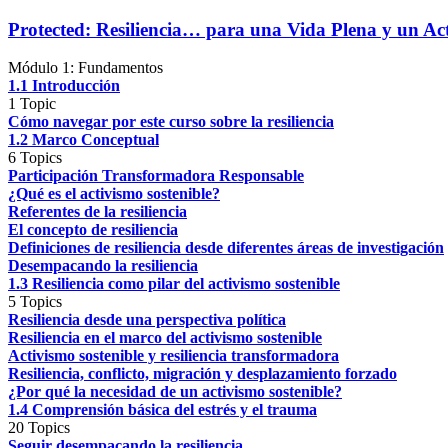
Protected: Resiliencia… para una Vida Plena y un Act
Módulo 1: Fundamentos
1.1 Introducción
1 Topic
Cómo navegar por este curso sobre la resiliencia
1.2 Marco Conceptual
6 Topics
Participación Transformadora Responsable
¿Qué es el activismo sostenible?
Referentes de la resiliencia
El concepto de resiliencia
Definiciones de resiliencia desde diferentes áreas de investigación
Desempacando la resiliencia
1.3 Resiliencia como pilar del activismo sostenible
5 Topics
Resiliencia desde una perspectiva política
Resiliencia en el marco del activismo sostenible
Activismo sostenible y resiliencia transformadora
Resiliencia, conflicto, migración y desplazamiento forzado
¿Por qué la necesidad de un activismo sostenible?
1.4 Comprensión básica del estrés y el trauma
20 Topics
Seguir desempacando la resiliencia