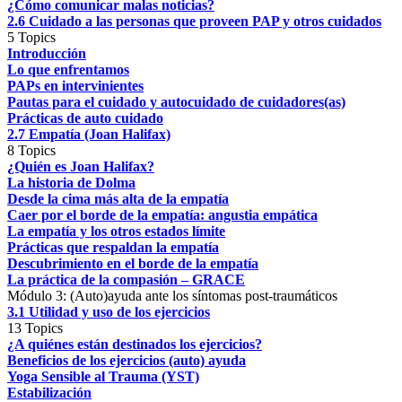
¿Cómo comunicar malas noticias?
2.6 Cuidado a las personas que proveen PAP y otros cuidados
5 Topics
Introducción
Lo que enfrentamos
PAPs en intervinientes
Pautas para el cuidado y autocuidado de cuidadores(as)
Prácticas de auto cuidado
2.7 Empatía (Joan Halifax)
8 Topics
¿Quién es Joan Halifax?
La historia de Dolma
Desde la cima más alta de la empatía
Caer por el borde de la empatía: angustia empática
La empatía y los otros estados límite
Prácticas que respaldan la empatía
Descubrimiento en el borde de la empatía
La práctica de la compasión – GRACE
Módulo 3: (Auto)ayuda ante los síntomas post-traumáticos
3.1 Utilidad y uso de los ejercicios
13 Topics
¿A quiénes están destinados los ejercicios?
Beneficios de los ejercicios (auto) ayuda
Yoga Sensible al Trauma (YST)
Estabilización