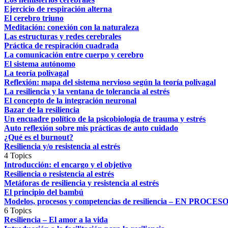
Ejercicio de respiración alterna
El cerebro triuno
Meditación: conexión con la naturaleza
Las estructuras y redes cerebrales
Práctica de respiración cuadrada
La comunicación entre cuerpo y cerebro
El sistema autónomo
La teoría polivagal
Reflexión: mapa del sistema nervioso según la teoría polivagal
La resiliencia y la ventana de tolerancia al estrés
El concepto de la integración neuronal
Bazar de la resiliencia
Un encuadre político de la psicobiología de trauma y estrés
Auto reflexión sobre mis prácticas de auto cuidado
¿Qué es el burnout?
Resiliencia y/o resistencia al estrés
4 Topics
Introducción: el encargo y el objetivo
Resiliencia o resistencia al estrés
Metáforas de resiliencia y resistencia al estrés
El principio del bambú
Modelos, procesos y competencias de resiliencia – EN PROCES
6 Topics
Resiliencia – El amor a la vida